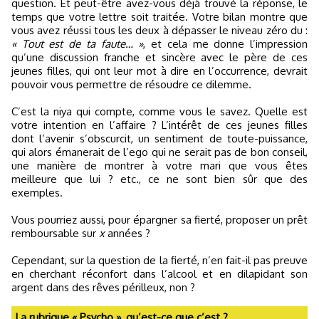
question. Et peut-être avez-vous déjà trouvé la réponse, le
temps que votre lettre soit traitée. Votre bilan montre que
vous avez réussi tous les deux à dépasser le niveau zéro du :
« Tout est de ta faute… »
, et cela me donne l’impression
qu’une discussion franche et sincère avec le père de ces
jeunes filles, qui ont leur mot à dire en l’occurrence, devrait
pouvoir vous permettre de résoudre ce dilemme.
C’est la niya qui compte, comme vous le savez. Quelle est
votre intention en l’affaire ? L’intérêt de ces jeunes filles
dont l’avenir s’obscurcit, un sentiment de toute-puissance,
qui alors émanerait de l’ego qui ne serait pas de bon conseil,
une manière de montrer à votre mari que vous êtes
meilleure que lui ? etc., ce ne sont bien sûr que des
exemples.
Vous pourriez aussi, pour épargner sa fierté, proposer un prêt
remboursable sur
x
années ?
Cependant, sur la question de la fierté, n’en fait-il pas preuve
en cherchant réconfort dans l’alcool et en dilapidant son
argent dans des rêves périlleux, non ?
La rubrique « Psycho », qu’est-ce que c’est ?