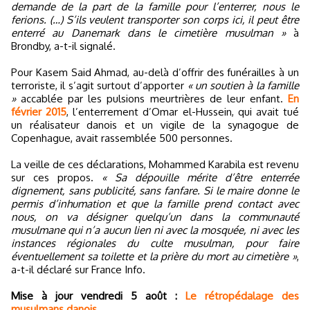
demande de la part de la famille pour l’enterrer, nous le
ferions. (…) S’ils veulent transporter son corps ici, il peut être
enterré au Danemark dans le cimetière musulman »
à
Brondby, a-t-il signalé.
Pour Kasem Said Ahmad, au-delà d’offrir des funérailles à un
terroriste, il s’agit surtout d’apporter
« un soutien à la famille
»
accablée par les pulsions meurtrières de leur enfant.
En
février 2015
, l’enterrement d’Omar el-Hussein, qui avait tué
un réalisateur danois et un vigile de la synagogue de
Copenhague, avait rassemblée 500 personnes.
La veille de ces déclarations, Mohammed Karabila est revenu
sur ces propos.
« Sa dépouille mérite d’être enterrée
dignement, sans publicité, sans fanfare. Si le maire donne le
permis d’inhumation et que la famille prend contact avec
nous, on va désigner quelqu’un dans la communauté
musulmane qui n’a aucun lien ni avec la mosquée, ni avec les
instances régionales du culte musulman, pour faire
éventuellement sa toilette et la prière du mort au cimetière »
,
a-t-il déclaré sur France Info.
Mise à jour vendredi 5 août :
Le rétropédalage des
musulmans danois