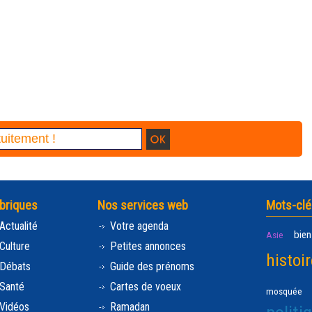
briques
Nos services web
Mots-clé
Actualité
Votre agenda
bien
Asie
Culture
Petites annonces
histoir
Débats
Guide des prénoms
Santé
Cartes de voeux
mosquée
Vidéos
Ramadan