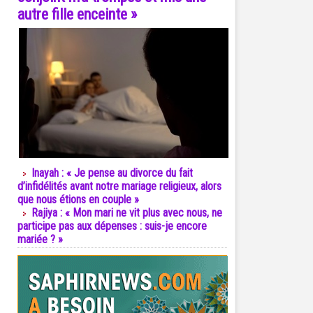
autre fille enceinte »
Inayah : « Je pense au divorce du fait
d’infidélités avant notre mariage religieux, alors
que nous étions en couple »
Rajiya : « Mon mari ne vit plus avec nous, ne
participe pas aux dépenses : suis-je encore
mariée ? »