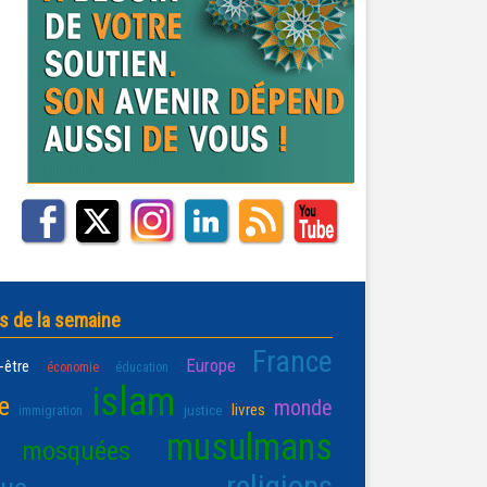
s de la semaine
France
Europe
-être
économie
éducation
islam
e
monde
livres
justice
immigration
musulmans
mosquées