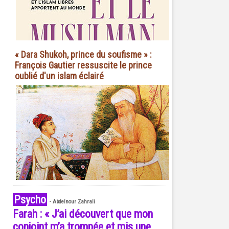
« Dara Shukoh, prince du soufisme » :
François Gautier ressuscite le prince
oublié d'un islam éclairé
Psycho
-
Abdelnour Zahrali
Farah : « J’ai découvert que mon
conjoint m’a trompée et mis une