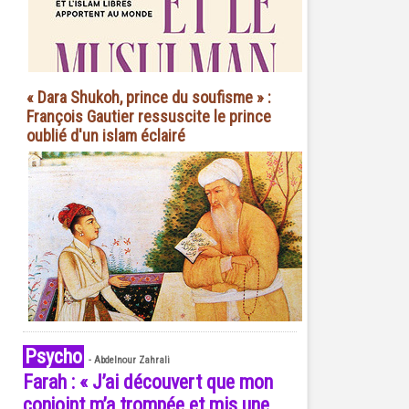
« Dara Shukoh, prince du soufisme » :
François Gautier ressuscite le prince
oublié d'un islam éclairé
Psycho
-
Abdelnour Zahrali
Farah : « J’ai découvert que mon
conjoint m’a trompée et mis une