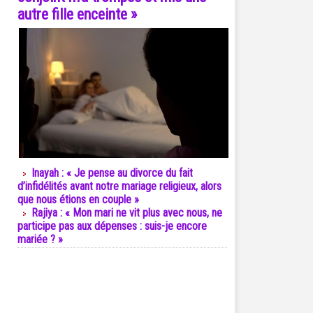
autre fille enceinte »
Inayah : « Je pense au divorce du fait
d’infidélités avant notre mariage religieux, alors
que nous étions en couple »
Rajiya : « Mon mari ne vit plus avec nous, ne
participe pas aux dépenses : suis-je encore
mariée ? »