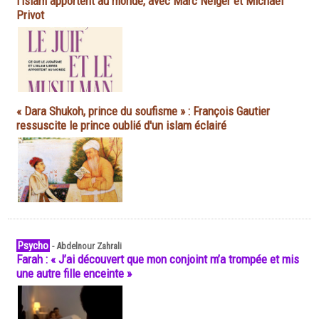
l'islam apportent au monde, avec Marc Neiger et Michaël
Privot
« Dara Shukoh, prince du soufisme » : François Gautier
ressuscite le prince oublié d'un islam éclairé
Psycho
-
Abdelnour Zahrali
Farah : « J’ai découvert que mon conjoint m’a trompée et mis
une autre fille enceinte »