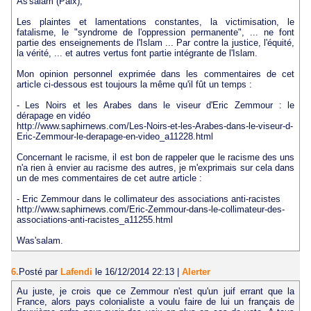
As'salam (Paix),
Les plaintes et lamentations constantes, la victimisation, le
fatalisme, le "syndrome de l'oppression permanente", ... ne font
partie des enseignements de l'Islam ... Par contre la justice, l'équité,
la vérité, ... et autres vertus font partie intégrante de l'Islam.
Mon opinion personnel exprimée dans les commentaires de cet
article ci-dessous est toujours la même qu'il fût un temps :
- Les Noirs et les Arabes dans le viseur d'Eric Zemmour : le
dérapage en vidéo
http://www.saphirnews.com/Les-Noirs-et-les-Arabes-dans-le-viseur-d-
Eric-Zemmour-le-derapage-en-video_a11228.html
Concernant le racisme, il est bon de rappeler que le racisme des uns
n'a rien à envier au racisme des autres, je m'exprimais sur cela dans
un de mes commentaires de cet autre article :
- Eric Zemmour dans le collimateur des associations anti-racistes
http://www.saphirnews.com/Eric-Zemmour-dans-le-collimateur-des-
associations-anti-racistes_a11255.html
Was'salam.
6.
Posté par
Lafendi
le 16/12/2014 22:13
|
Alerter
Au juste, je crois que ce Zemmour n'est qu'un juif errant que la
France, alors pays colonialiste a voulu faire de lui un français de