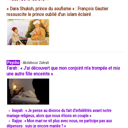
« Dara Shukoh, prince du soufisme » : François Gautier
ressuscite le prince oublié d'un islam éclairé
Psycho
-
Abdelnour Zahrali
Farah : « J’ai découvert que mon conjoint m’a trompée et mis
une autre fille enceinte »
Inayah : « Je pense au divorce du fait d’infidélités avant notre
mariage religieux, alors que nous étions en couple »
Rajiya : « Mon mari ne vit plus avec nous, ne participe pas aux
dépenses : suis-je encore mariée ? »