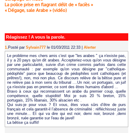
La police prise en flagrant délit de « faciès »
« Dégage, sale Arabe » (vidéo)
Réagissez ! A vous la parole.
1.
Posté par
Sylvain777
le 01/03/2011 22:33
|
Alerter
Le problème mes chers amis c'est que "les arabes " ça n'existe pas,
il y a 20 pays qu'on dit arabes. Accepteriez-vous qu'on vous désigne
par une particularité, suivie d'un crime commis parfois dans cette
communauté : par exemple qu'on vous désigne par "catholique-
pédophile" parce que beaucoup de pédophiles sont catholiques (et
prêtres!), non, moi non plus. Ce discours relève de la bêtise pure et
ne relève pas à mon sens du tribunal ....Un noir, un portugais, un juif
ça n'existe pas en premier, ce sont des êtres humains d'abord ...
Bravo à ceux qui reconnaissent un arabe du premier coup, quelle
compétence, quelle stupidité! Moi je suis 20 % breton, 15%
portugais, 15% libanais, 30% alsacien etc .
Qui suis-je pour vous ? Et vous, êtes vous sûrs d’être de purs
français et cela garantit-il l’absence de criminalité : réfléchissez juste
une minute… Et qui va dire qui est noir, demi noir, bronzé ,demi
bronzé, ruée garantie sur l'eau de javel!
La bêtise ça suffit!