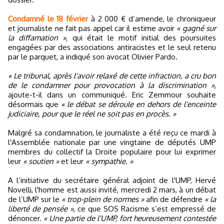
Condamné le 18 février
à 2 000 € d’amende, le chroniqueur
et journaliste ne fait pas appel car il estime avoir
« gagné sur
la diffamation »
, qui était le motif initial des poursuites
engagées par des associations antiracistes et le seul retenu
par le parquet, a indiqué son avocat Olivier Pardo.
« Le tribunal, après l'avoir relaxé de cette infraction, a cru bon
de le condamner pour provocation à la discrimination »
,
ajoute-t-il dans un communiqué. Eric Zemmour souhaite
désormais que
« le débat se déroule en dehors de l'enceinte
judiciaire, pour que le réel ne soit pas en procès. »
Malgré sa condamnation, le journaliste a été reçu ce mardi à
l'Assemblée nationale par une vingtaine de députés UMP
membres du collectif la Droite populaire pour lui exprimer
leur
« soutien »
et leur
« sympathie. »
A l’initiative du secrétaire général adjoint de l'UMP, Hervé
Novelli, l'homme est aussi invité, mercredi 2 mars, à un débat
de l’UMP sur le
« trop-plein de normes »
afin de défendre
« la
liberté de pensée »
, ce que SOS Racisme s’est empressé de
dénoncer.
« Une partie de l'UMP, fort heureusement contestée