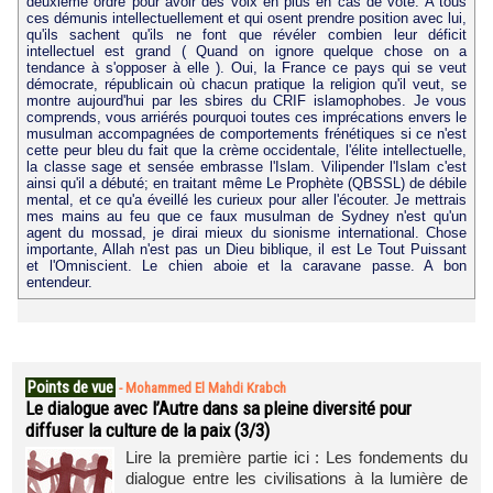
deuxième ordre pour avoir des voix en plus en cas de vote. A tous
ces démunis intellectuellement et qui osent prendre position avec lui,
qu'ils sachent qu'ils ne font que révéler combien leur déficit
intellectuel est grand ( Quand on ignore quelque chose on a
tendance à s'opposer à elle ). Oui, la France ce pays qui se veut
démocrate, républicain où chacun pratique la religion qu'il veut, se
montre aujourd'hui par les sbires du CRIF islamophobes. Je vous
comprends, vous arriérés pourquoi toutes ces imprécations envers le
musulman accompagnées de comportements frénétiques si ce n'est
cette peur bleu du fait que la crème occidentale, l'élite intellectuelle,
la classe sage et sensée embrasse l'Islam. Vilipender l'Islam c'est
ainsi qu'il a débuté; en traitant même Le Prophète (QBSSL) de débile
mental, et ce qu'a éveillé les curieux pour aller l'écouter. Je mettrais
mes mains au feu que ce faux musulman de Sydney n'est qu'un
agent du mossad, je dirai mieux du sionisme international. Chose
importante, Allah n'est pas un Dieu biblique, il est Le Tout Puissant
et l'Omniscient. Le chien aboie et la caravane passe. A bon
entendeur.
Points de vue
-
Mohammed El Mahdi Krabch
Le dialogue avec l’Autre dans sa pleine diversité pour
diffuser la culture de la paix (3/3)
Lire la première partie ici : Les fondements du
dialogue entre les civilisations à la lumière de