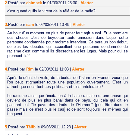
2.
Posté par
chimsek
le 01/03/2011 23:30
|
Alerter
c'est quand qu'ils le virent de la télé et de la radio?
3.
Posté par
sam
le 02/03/2011 10:49
|
Alerter
Au bout d'un moment en plus de parler faut agir aussi. Et la premiere
des choses c'est de boycotter toute emission dans laquel cette
personne condamnée pour racisme intervient. Ce sera un bon debut,
de plus les deputes qui accueillent une personne condamnée de
racisme c'est comme si ils discreditaient les juges. Mais pour qui se
prennent ils?
4.
Posté par
Rim
le 02/03/2011 11:03
|
Alerter
Après le débat du voile, de la burka, de l'Islam en France, voici que
l'on peut stigmatiser toute une population ouvertement. C'est un
affront que nous font ces politicars et c'est intolérable !
Le racisme ainsi que l'incitation à la haine raciale est une chose qui
devient de plus en plus banal dans ce pays, qui cela qui dit en
passant est "le pays des droits de l'Homme" [peut-être dans le
passé mais ce n'est plus le cas] et ce sont toujours les mêmes qui
trinquent !
5.
Posté par
Tâlib
le 09/03/2011 12:23
|
Alerter