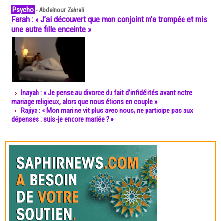
Psycho
-
Abdelnour Zahrali
Farah : « J’ai découvert que mon conjoint m’a trompée et mis
une autre fille enceinte »
Inayah : « Je pense au divorce du fait d’infidélités avant notre
mariage religieux, alors que nous étions en couple »
Rajiya : « Mon mari ne vit plus avec nous, ne participe pas aux
dépenses : suis-je encore mariée ? »