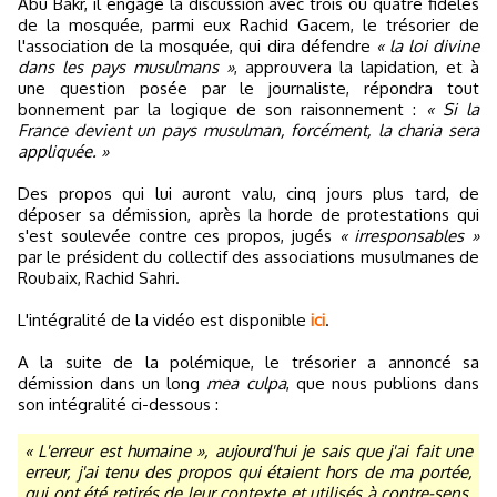
Abu Bakr, il engage la discussion avec trois ou quatre fidèles
de la mosquée, parmi eux Rachid Gacem, le trésorier de
l'association de la mosquée, qui dira défendre
« la loi divine
dans les pays musulmans »
, approuvera la lapidation, et à
une question posée par le journaliste, répondra tout
bonnement par la logique de son raisonnement :
« Si la
France devient un pays musulman, forcément, la charia sera
appliquée. »
Des propos qui lui auront valu, cinq jours plus tard, de
déposer sa démission, après la horde de protestations qui
s'est soulevée contre ces propos, jugés
« irresponsables »
par le président du collectif des associations musulmanes de
Roubaix, Rachid Sahri.
L'intégralité de la vidéo est disponible
ici
.
A la suite de la polémique, le trésorier a annoncé sa
démission dans un long
mea culpa
, que nous publions dans
son intégralité ci-dessous :
« L'erreur est humaine », aujourd'hui je sais que j'ai fait une
erreur, j'ai tenu des propos qui étaient hors de ma portée,
qui ont été retirés de leur contexte et utilisés à contre-sens,