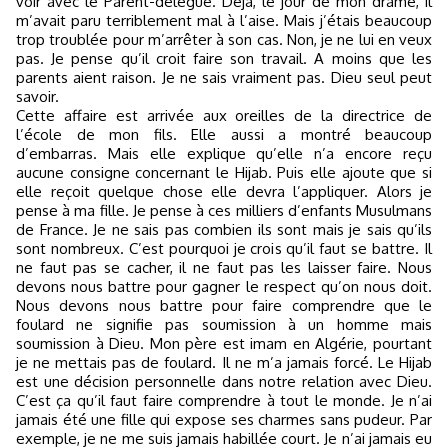
voir avec le Parent-délégué. Déjà, le jour de mon drame, il
m’avait paru terriblement mal à l’aise. Mais j’étais beaucoup
trop troublée pour m’arrêter à son cas. Non, je ne lui en veux
pas. Je pense qu’il croit faire son travail. A moins que les
parents aient raison. Je ne sais vraiment pas. Dieu seul peut
savoir.
Cette affaire est arrivée aux oreilles de la directrice de
l’école de mon fils. Elle aussi a montré beaucoup
d’embarras. Mais elle explique qu’elle n’a encore reçu
aucune consigne concernant le Hijab. Puis elle ajoute que si
elle reçoit quelque chose elle devra l’appliquer. Alors je
pense à ma fille. Je pense à ces milliers d’enfants Musulmans
de France. Je ne sais pas combien ils sont mais je sais qu’ils
sont nombreux. C’est pourquoi je crois qu’il faut se battre. Il
ne faut pas se cacher, il ne faut pas les laisser faire. Nous
devons nous battre pour gagner le respect qu’on nous doit.
Nous devons nous battre pour faire comprendre que le
foulard ne signifie pas soumission à un homme mais
soumission à Dieu. Mon père est imam en Algérie, pourtant
je ne mettais pas de foulard. Il ne m’a jamais forcé. Le Hijab
est une décision personnelle dans notre relation avec Dieu.
C’est ça qu’il faut faire comprendre à tout le monde. Je n’ai
jamais été une fille qui expose ses charmes sans pudeur. Par
exemple, je ne me suis jamais habillée court. Je n’ai jamais eu