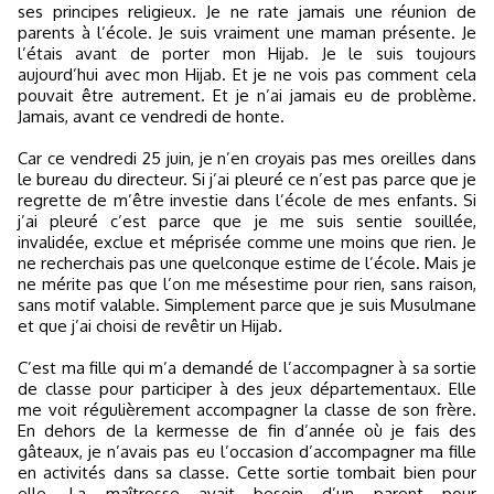
ses principes religieux. Je ne rate jamais une réunion de
parents à l’école. Je suis vraiment une maman présente. Je
l’étais avant de porter mon Hijab. Je le suis toujours
aujourd’hui avec mon Hijab. Et je ne vois pas comment cela
pouvait être autrement. Et je n’ai jamais eu de problème.
Jamais, avant ce vendredi de honte.
Car ce vendredi 25 juin, je n’en croyais pas mes oreilles dans
le bureau du directeur. Si j’ai pleuré ce n’est pas parce que je
regrette de m’être investie dans l’école de mes enfants. Si
j’ai pleuré c’est parce que je me suis sentie souillée,
invalidée, exclue et méprisée comme une moins que rien. Je
ne recherchais pas une quelconque estime de l’école. Mais je
ne mérite pas que l’on me mésestime pour rien, sans raison,
sans motif valable. Simplement parce que je suis Musulmane
et que j’ai choisi de revêtir un Hijab.
C’est ma fille qui m’a demandé de l’accompagner à sa sortie
de classe pour participer à des jeux départementaux. Elle
me voit régulièrement accompagner la classe de son frère.
En dehors de la kermesse de fin d’année où je fais des
gâteaux, je n’avais pas eu l’occasion d’accompagner ma fille
en activités dans sa classe. Cette sortie tombait bien pour
elle. La maîtresse avait besoin d’un parent pour