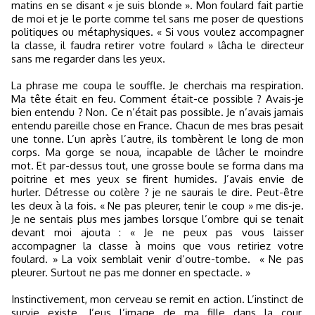
matins en se disant « je suis blonde ». Mon foulard fait partie
de moi et je le porte comme tel sans me poser de questions
politiques ou métaphysiques. « Si vous voulez accompagner
la classe, il faudra retirer votre foulard » lâcha le directeur
sans me regarder dans les yeux.
La phrase me coupa le souffle. Je cherchais ma respiration.
Ma tête était en feu. Comment était-ce possible ? Avais-je
bien entendu ? Non. Ce n’était pas possible. Je n’avais jamais
entendu pareille chose en France. Chacun de mes bras pesait
une tonne. L’un après l’autre, ils tombèrent le long de mon
corps. Ma gorge se noua, incapable de lâcher le moindre
mot. Et par-dessus tout, une grosse boule se forma dans ma
poitrine et mes yeux se firent humides. J’avais envie de
hurler. Détresse ou colère ? je ne saurais le dire. Peut-être
les deux à la fois. « Ne pas pleurer, tenir le coup » me dis-je.
Je ne sentais plus mes jambes lorsque l’ombre qui se tenait
devant moi ajouta : « Je ne peux pas vous laisser
accompagner la classe à moins que vous retiriez votre
foulard. » La voix semblait venir d’outre-tombe.
« Ne pas
pleurer. Surtout ne pas me donner en spectacle. »
Instinctivement, mon cerveau se remit en action. L’instinct de
survie existe. J’eus l’image de ma fille dans la cour.