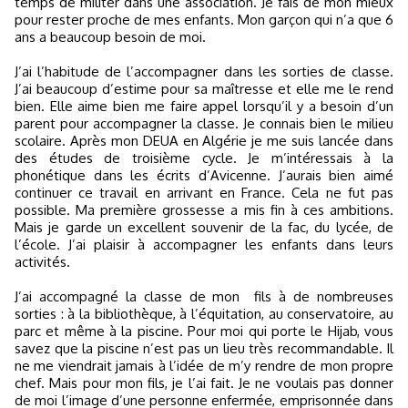
temps de militer dans une association. Je fais de mon mieux
pour rester proche de mes enfants. Mon garçon qui n’a que 6
ans a beaucoup besoin de moi.
J’ai l’habitude de l’accompagner dans les sorties de classe.
J’ai beaucoup d’estime pour sa maîtresse et elle me le rend
bien. Elle aime bien me faire appel lorsqu’il y a besoin d’un
parent pour accompagner la classe. Je connais bien le milieu
scolaire. Après mon DEUA en Algérie je me suis lancée dans
des études de troisième cycle. Je m’intéressais à la
phonétique dans les écrits d’Avicenne. J’aurais bien aimé
continuer ce travail en arrivant en France. Cela ne fut pas
possible. Ma première grossesse a mis fin à ces ambitions.
Mais je garde un excellent souvenir de la fac, du lycée, de
l’école. J’ai plaisir à accompagner les enfants dans leurs
activités.
J’ai accompagné la classe de mon
fils à de nombreuses
sorties : à la bibliothèque, à l’équitation, au conservatoire, au
parc et même à la piscine. Pour moi qui porte le Hijab, vous
savez que la piscine n’est pas un lieu très recommandable. Il
ne me viendrait jamais à l’idée de m’y rendre de mon propre
chef. Mais pour mon fils, je l’ai fait. Je ne voulais pas donner
de moi l’image d’une personne enfermée, emprisonnée dans