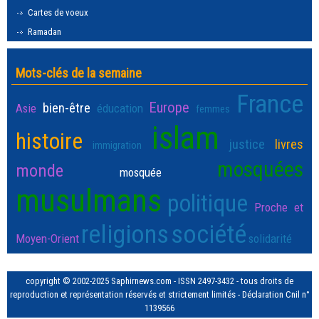
Cartes de voeux
Ramadan
Mots-clés de la semaine
France
Europe
bien-être
Asie
éducation
femmes
islam
histoire
justice
livres
immigration
mosquées
monde
mosquée
musulmans
politique
Proche et
religions
société
Moyen-Orient
solidarité
copyright © 2002-2025 Saphirnews.com - ISSN 2497-3432 - tous droits de
reproduction et représentation réservés et strictement limités - Déclaration Cnil n°
1139566