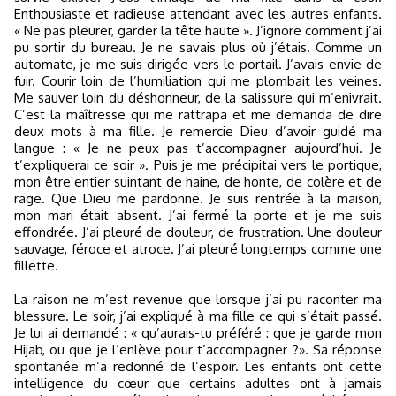
Enthousiaste et radieuse attendant avec les autres enfants.
« Ne pas pleurer, garder la tête haute ». J’ignore comment j’ai
pu sortir du bureau. Je ne savais plus où j’étais. Comme un
automate, je me suis dirigée vers le portail. J’avais envie de
fuir. Courir loin de l’humiliation qui me plombait les veines.
Me sauver loin du déshonneur, de la salissure qui m’enivrait.
C’est la maîtresse qui me rattrapa et me demanda de dire
deux mots à ma fille. Je remercie Dieu d’avoir guidé ma
langue : « Je ne peux pas t’accompagner aujourd’hui. Je
t’expliquerai ce soir ». Puis je me précipitai vers le portique,
mon être entier suintant de haine, de honte, de colère et de
rage. Que Dieu me pardonne. Je suis rentrée à la maison,
mon mari était absent. J’ai fermé la porte et je me suis
effondrée. J’ai pleuré de douleur, de frustration. Une douleur
sauvage, féroce et atroce. J’ai pleuré longtemps comme une
fillette.
La raison ne m’est revenue que lorsque j’ai pu raconter ma
blessure. Le soir, j’ai expliqué à ma fille ce qui s’était passé.
Je lui ai demandé : « qu’aurais-tu préféré : que je garde mon
Hijab, ou que je l’enlève pour t’accompagner ?». Sa réponse
spontanée m’a redonné de l’espoir. Les enfants ont cette
intelligence du cœur que certains adultes ont à jamais