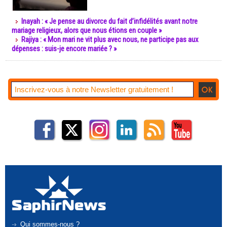
Inayah : « Je pense au divorce du fait d’infidélités avant notre
mariage religieux, alors que nous étions en couple »
Rajiya : « Mon mari ne vit plus avec nous, ne participe pas aux
dépenses : suis-je encore mariée ? »
Qui sommes-nous ?