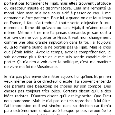
portent pas forcément le Hijab, mais elles trouvent l’attitude
du directeur injuste et discriminatoire. Cela m’a remonté le
moral. Mon mari m’a beaucoup aidé à passer ce cap. Il me
demande d’être patiente. Pour lui, « quand on est Musulman
en France, il faut s’attendre à toute sorte d’injustice à tout
moment ». Il me dit qu’avec ou sans Hijab, il m’aime quand
même. Même s’il ne me l’a jamais demandé, je sais qu’il a
été ravi de me voir porter le Hijab. Il voit mon changement
comme une plus grande implication dans la foi. J’ai toujours
eu la foi même quand je ne portais pas le Hijab. Mais je crois
que j’étais faible. Avec le temps, avec la compréhension, je
suis devenue plus forte et je me suis sentie capable de le
porter. Ça n’a rien à voir avec la politique, c’est ma manière
de vivre ma foi de Musulmane.
Je n’ai pas plus envie de militer aujourd’hui qu’hier. Et je n’en
veux même pas à ce directeur d’école. J’ai souvent entendu
des parents dire beaucoup de choses sur son compte. Des
choses pas toujours très jolies. Certains disent qu’il a des
idées racistes. D’autres disent qu’il est hypocrite. Que Dieu
nous pardonne. Mais je n’ai pas de tels reproches à lui faire.
J’ai l’impression qu’il est sincère dans sa décision car il m’a
paru extrêmement embarrassé lorsque je suis retournée le