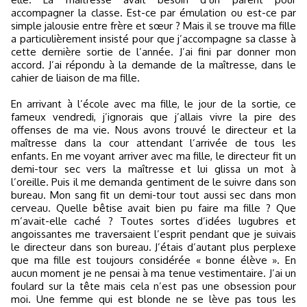
accompagner la classe. Est-ce par émulation ou est-ce par
simple jalousie entre frère et sœur ? Mais il se trouve ma fille
a particulièrement insisté pour que j’accompagne sa classe à
cette dernière sortie de l’année. J’ai fini par donner mon
accord. J’ai répondu à la demande de la maîtresse, dans le
cahier de liaison de ma fille.
En arrivant à l’école avec ma fille, le jour de la sortie, ce
fameux vendredi, j’ignorais que j’allais vivre la pire des
offenses de ma vie. Nous avons trouvé le directeur et la
maîtresse dans la cour attendant l’arrivée de tous les
enfants. En me voyant arriver avec ma fille, le directeur fit un
demi-tour sec vers la maîtresse et lui glissa un mot à
l’oreille. Puis il me demanda gentiment de le suivre dans son
bureau. Mon sang fit un demi-tour tout aussi sec dans mon
cerveau. Quelle bêtise avait bien pu faire ma fille ? Que
m’avait-elle caché ? Toutes sortes d’idées lugubres et
angoissantes me traversaient l’esprit pendant que je suivais
le directeur dans son bureau. J’étais d’autant plus perplexe
que ma fille est toujours considérée « bonne élève ». En
aucun moment je ne pensai à ma tenue vestimentaire. J’ai un
foulard sur la tête mais cela n’est pas une obsession pour
moi. Une femme qui est blonde ne se lève pas tous les