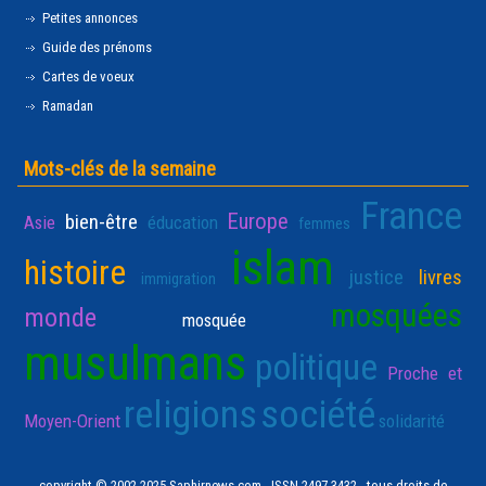
Petites annonces
Guide des prénoms
Cartes de voeux
Ramadan
Mots-clés de la semaine
France
Europe
bien-être
Asie
éducation
femmes
islam
histoire
justice
livres
immigration
mosquées
monde
mosquée
musulmans
politique
Proche et
religions
société
Moyen-Orient
solidarité
copyright © 2002-2025 Saphirnews.com - ISSN 2497-3432 - tous droits de