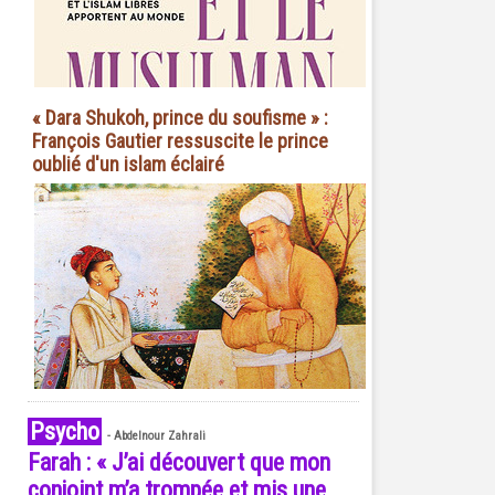
« Dara Shukoh, prince du soufisme » :
François Gautier ressuscite le prince
oublié d'un islam éclairé
Psycho
-
Abdelnour Zahrali
Farah : « J’ai découvert que mon
conjoint m’a trompée et mis une