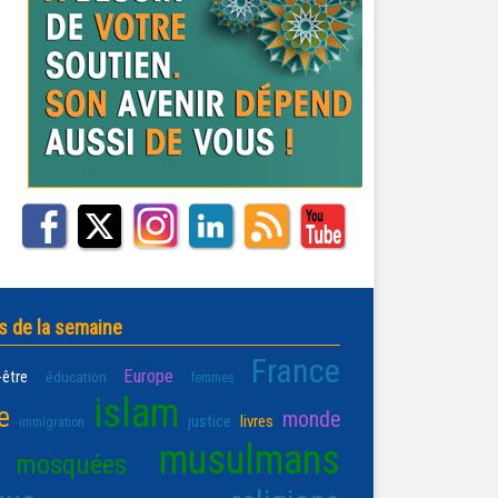
s de la semaine
France
Europe
-être
éducation
femmes
islam
e
monde
justice
livres
immigration
musulmans
mosquées