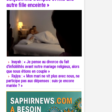
autre fille enceinte »
Inayah : « Je pense au divorce du fait
d’infidélités avant notre mariage religieux, alors
que nous étions en couple »
Rajiya : « Mon mari ne vit plus avec nous, ne
participe pas aux dépenses : suis-je encore
mariée ? »