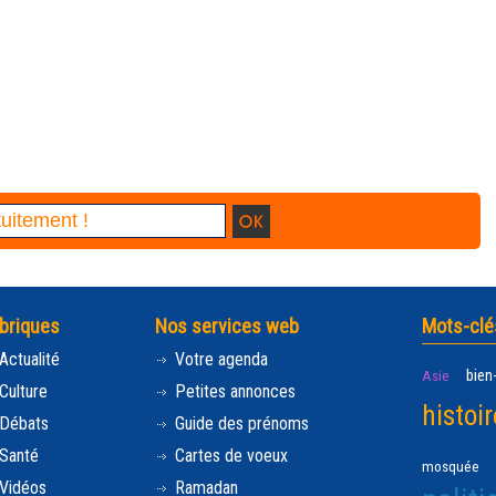
briques
Nos services web
Mots-clé
Actualité
Votre agenda
bien
Asie
Culture
Petites annonces
histoir
Débats
Guide des prénoms
Santé
Cartes de voeux
mosquée
Vidéos
Ramadan