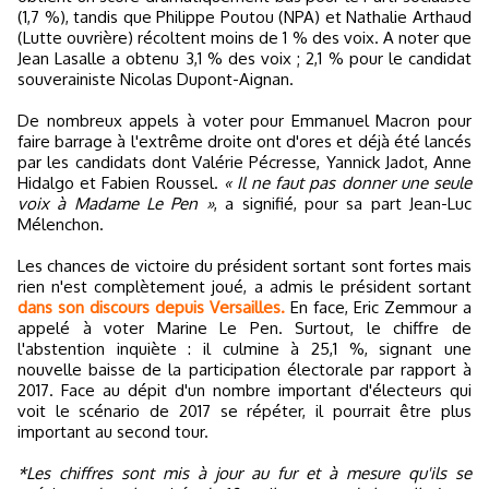
(1,7 %), tandis que Philippe Poutou (NPA) et Nathalie Arthaud
(Lutte ouvrière) récoltent moins de 1 % des voix. A noter que
Jean Lasalle a obtenu 3,1 % des voix ; 2,1 % pour le candidat
souverainiste Nicolas Dupont-Aignan.
De nombreux appels à voter pour Emmanuel Macron pour
faire barrage à l'extrême droite ont d'ores et déjà été lancés
par les candidats dont Valérie Pécresse, Yannick Jadot, Anne
Hidalgo et Fabien Roussel.
« Il ne faut pas donner une seule
voix à Madame Le Pen »
, a signifié, pour sa part Jean-Luc
Mélenchon.
Les chances de victoire du président sortant sont fortes mais
rien n'est complètement joué, a admis le président sortant
dans son discours depuis Versailles.
En face, Eric Zemmour a
appelé à voter Marine Le Pen. Surtout, le chiffre de
l'abstention inquiète : il culmine à 25,1 %, signant une
nouvelle baisse de la participation électorale par rapport à
2017. Face au dépit d'un nombre important d'électeurs qui
voit le scénario de 2017 se répéter, il pourrait être plus
important au second tour.
*Les chiffres sont mis à jour au fur et à mesure qu'ils se