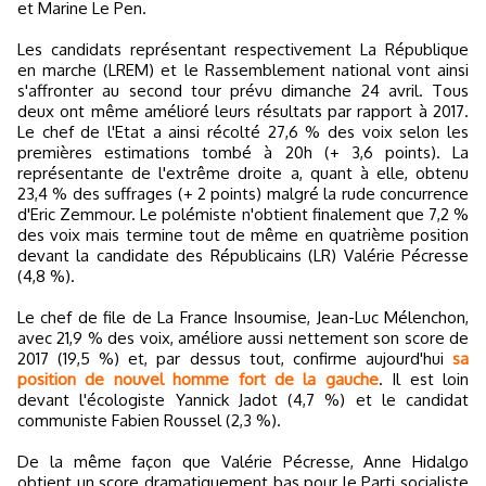
et Marine Le Pen.
Les candidats représentant respectivement La République
en marche (LREM) et le Rassemblement national vont ainsi
s'affronter au second tour prévu dimanche 24 avril. Tous
deux ont même amélioré leurs résultats par rapport à 2017.
Le chef de l'Etat a ainsi récolté 27,6 % des voix selon les
premières estimations tombé à 20h (+ 3,6 points). La
représentante de l'extrême droite a, quant à elle, obtenu
23,4 % des suffrages (+ 2 points) malgré la rude concurrence
d'Eric Zemmour. Le polémiste n'obtient finalement que 7,2 %
des voix mais termine tout de même en quatrième position
devant la candidate des Républicains (LR) Valérie Pécresse
(4,8 %).
Le chef de file de La France Insoumise, Jean-Luc Mélenchon,
avec 21,9 % des voix, améliore aussi nettement son score de
2017 (19,5 %) et, par dessus tout, confirme aujourd'hui
sa
position de nouvel homme fort de la gauche
. Il est loin
devant l'écologiste Yannick Jadot (4,7 %) et le candidat
communiste Fabien Roussel (2,3 %).
De la même façon que Valérie Pécresse, Anne Hidalgo
obtient un score dramatiquement bas pour le Parti socialiste