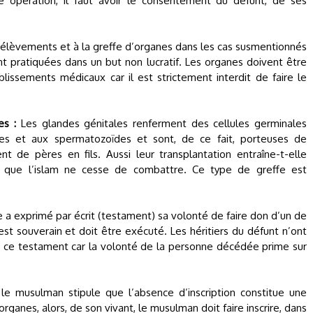
e opération, il faut avoir le consentement du défunt, de ses
élèvements et à la greffe d’organes dans les cas susmentionnés
nt pratiquées dans un but non lucratif. Les organes doivent être
lissements médicaux car il est strictement interdit de faire le
es :
Les glandes génitales renferment des cellules germinales
es et aux spermatozoïdes et sont, de ce fait, porteuses de
nt de pères en fils. Aussi leur transplantation entraîne-t-elle
ns que l’islam ne cesse de combattre. Ce type de greffe est
e a exprimé par écrit (testament) sa volonté de faire don d’un de
t souverain et doit être exécuté. Les héritiers du défunt n’ont
 à ce testament car la volonté de la personne décédée prime sur
le musulman stipule que l’absence d’inscription constitue une
anes, alors, de son vivant, le musulman doit faire inscrire, dans