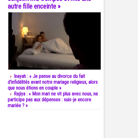
autre fille enceinte »
Inayah : « Je pense au divorce du fait
d’infidélités avant notre mariage religieux, alors
que nous étions en couple »
Rajiya : « Mon mari ne vit plus avec nous, ne
participe pas aux dépenses : suis-je encore
mariée ? »