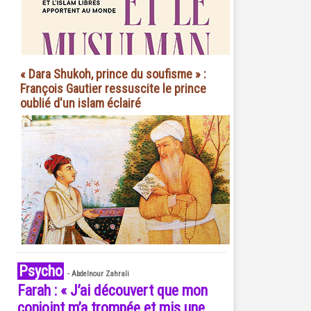
« Dara Shukoh, prince du soufisme » :
François Gautier ressuscite le prince
oublié d'un islam éclairé
Psycho
-
Abdelnour Zahrali
Farah : « J’ai découvert que mon
conjoint m’a trompée et mis une