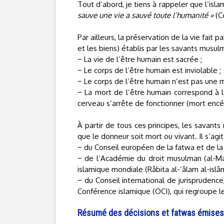
Tout d’abord, je tiens à rappeler que l’isla
sauve une vie a sauvé toute l’humanité »
(C
Par ailleurs, la préservation de la vie fait par
et les biens) établis par les savants musulm
− La vie de l’être humain est sacrée ;
− Le corps de l’être humain est inviolable ;
− Le corps de l’être humain n’est pas une 
− La mort de l’être humain correspond à l
cerveau s’arrête de fonctionner (mort encé
À partir de tous ces principes, les savan
que le donneur soit mort ou vivant. Il s’ag
− du Conseil européen de la fatwa et de la 
− de l’Académie du droit musulman (al-Majm
islamique mondiale (Râbita al-’âlam al-islâm
− du Conseil international de jurisprudence,
Conférence islamique (OCI), qui regroupe 
Résumé des décisions et fatwas émises 