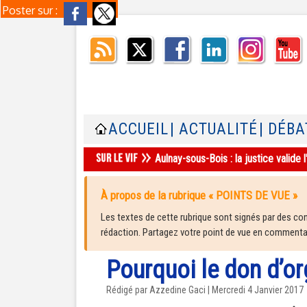
Poster sur :
ACCUEIL
| ACTUALITÉ
| DÉBA
Aulnay-sous-Bois : la justice valid
À propos de la rubrique « POINTS DE VUE »
Les textes de cette rubrique sont signés par des cont
rédaction. Partagez votre point de vue en commentair
Pourquoi le don d’o
Rédigé par Azzedine Gaci | Mercredi 4 Janvier 2017