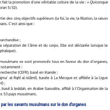
m fait la promotion d’une véritable culture de la vie :
« Quiconque
oran 5/32).
tie des cinq objectifs supérieurs (la foi, la vie, la filiation, la raison
ans. C’est ainsi que :
marchandise ;
a séparation de l’âme et du corps. Elle est déclarée lorsque le
phalique).
ts musulmans se sont prononcés tous en faveur du don d’organes,
it notamment :
recherche (CEFR), basé en Irlande ;
a’ al-fiqhî al-islâmî), basée à La Mecque et affiliée à la Ligue
î) ;
 basé à Jeddah, en Arabie Saoudite, affilié à l’Organisation de la
les 53 pays musulmans.
par les savants musulmans sur le don d’organes