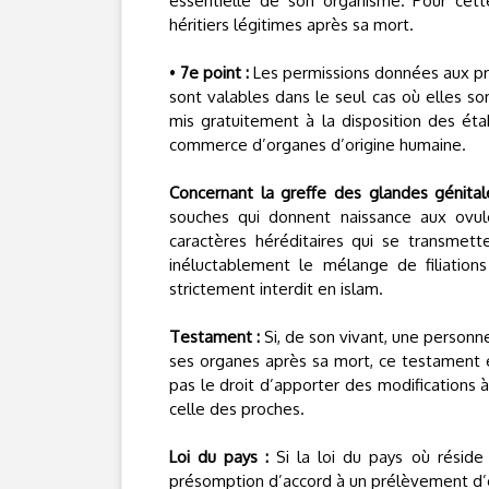
essentielle de son organisme. Pour cett
héritiers légitimes après sa mort.
•
7e point :
Les permissions données aux pr
sont valables dans le seul cas où elles so
mis gratuitement à la disposition des étab
commerce d’organes d’origine humaine.
Concernant la greffe des glandes génital
souches qui donnent naissance aux ovul
caractères héréditaires qui se transmette
inéluctablement le mélange de filiatio
strictement interdit en islam.
Testament :
Si, de son vivant, une personn
ses organes après sa mort, ce testament es
pas le droit d’apporter des modifications
celle des proches.
Loi du pays :
Si la loi du pays où réside 
présomption d’accord à un prélèvement d’org