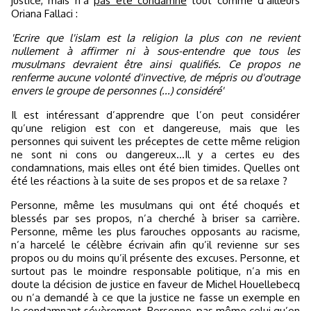
justice, mais n’a
pas été condamné
tout comme d’ailleurs
Oriana Fallaci :
'Ecrire que l'islam est la religion la plus con ne revient
nullement à affirmer ni à sous-entendre que tous les
musulmans devraient être ainsi qualifiés. Ce propos ne
renferme aucune volonté d'invective, de mépris ou d'outrage
envers le groupe de personnes (...) considéré'
Il est intéressant d’apprendre que l’on peut considérer
qu’une religion est con et dangereuse, mais que les
personnes qui suivent les préceptes de cette même religion
ne sont ni cons ou dangereux…
Il y a certes eu des
condamnations, mais elles ont été bien timides.
Quelles ont
été les réactions à la suite de ses propos et de sa relaxe ?
Personne, même les musulmans qui ont été choqués et
blessés par ses propos, n’a cherché à briser sa carrière.
Personne, même les plus farouches opposants au racisme,
n’a harcelé le célèbre écrivain afin qu’il revienne sur ses
propos ou du moins qu’il présente des excuses. Personne, et
surtout pas le moindre responsable politique, n’a mis en
doute la décision de justice en faveur de Michel Houellebecq
ou n’a demandé à ce que la justice ne fasse un exemple en
le condamnant sévèrement. Personne, pas même celui qu’on