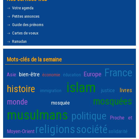
Votre agenda
Petites annonces
Guide des prénoms
Cartes de voeux
Ramadan
Mots-clés de la semaine
France
Europe
bien-être
Asie
économie
éducation
islam
histoire
livres
justice
immigration
mosquées
monde
mosquée
musulmans
politique
Proche et
religions
société
Moyen-Orient
solidarité