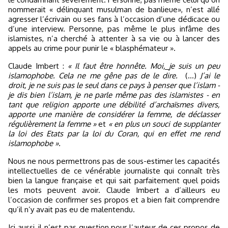
nommerait « délinquant musulman de banlieue», n’est allé
agresser l’écrivain ou ses fans à l’occasion d’une dédicace ou
d’une interview. Personne, pas même le plus infâme des
islamistes, n’a cherché à attenter à sa vie ou à lancer des
appels au crime pour punir le « blasphémateur ».
Claude Imbert :
« Il faut être honnête. Moi
,
je suis un peu
islamophobe. Cela ne me gêne pas de le dire.
(...)
J’ai le
droit, je ne suis pas le seul dans ce pays à penser que l’islam -
je dis bien l’islam, je ne parle même pas des islamistes - en
tant que religion apporte une débilité d’archaïsmes divers,
apporte une manière de considérer la femme, de déclasser
régulièrement la femme »
et
« en plus un souci de supplanter
la loi des Etats par la loi du Coran, qui en effet me rend
islamophobe ».
Nous ne nous permettrons pas de sous-estimer les capacités
intellectuelles de ce vénérable journaliste qui connaît très
bien la langue française et qui sait parfaitement quel poids
les mots peuvent avoir. Claude Imbert a d’ailleurs eu
l’occasion de confirmer ses propos et a bien fait comprendre
qu’il n’y avait pas eu de malentendu.
Ici aussi, il n’est pas question pour l’auteur de ces propos de