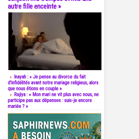
autre fille enceinte »
Inayah : « Je pense au divorce du fait
d’infidélités avant notre mariage religieux, alors
que nous étions en couple »
Rajiya : « Mon mari ne vit plus avec nous, ne
participe pas aux dépenses : suis-je encore
mariée ? »