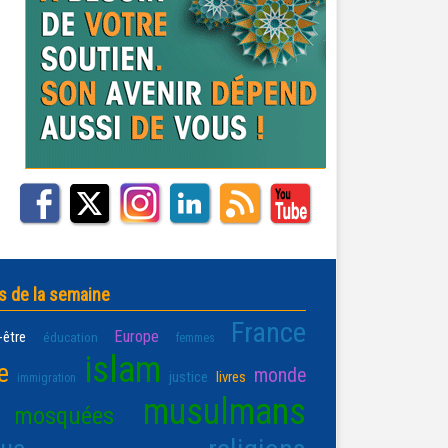
s de la semaine
France
Europe
-être
éducation
femmes
islam
e
monde
justice
livres
immigration
musulmans
mosquées