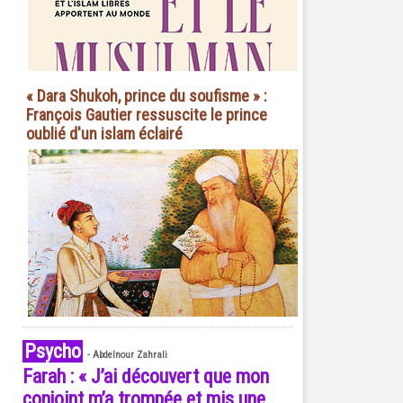
« Dara Shukoh, prince du soufisme » :
François Gautier ressuscite le prince
oublié d'un islam éclairé
Psycho
-
Abdelnour Zahrali
Farah : « J’ai découvert que mon
conjoint m’a trompée et mis une