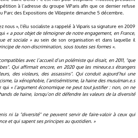
pétition à l’adresse du groupe ViParis afin que ce dernier refuse
 au Parc des Expositions de Villepinte dimanche 5 décembre.
 nous », l'élu socialiste a rappelé à Viparis sa signature en 2009
qui
« a pour objet de témoigner de notre engagement, en France,
que et sociale »
au sein de son organisation et dans laquelle il
rincipe de non-discrimination, sous toutes ses formes ».
patibles avec l’accueil d’un polémiste qui disait, en 2011, "que
abes". Qui affirmait encore, en 2020 que les mineur.e.s étrangers
urs, des violeurs, des assassins". Qui conduit aujourd’hui une
isme, la xénophobie, l’antisémitisme, la haine des musulman.e.s
r qui
« l’argument économique ne peut tout justifier : non, on ne
ands de haine, lorsqu’on dit défendre les valeurs de la diversité
nis ni la "diversité" ne peuvent servir de faire-valoir à ceux qui
nce et qui sapent ses principes au quotidien. »