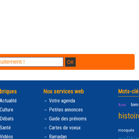
briques
Nos services web
Mots-clé
Actualité
Votre agenda
bien
Asie
Culture
Petites annonces
histoir
Débats
Guide des prénoms
Santé
Cartes de voeux
mosquée
Vidéos
Ramadan