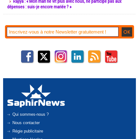
Rajiya : « Mon mari ne vit plus avec nous, ne participe pas aux
dépenses : suis-je encore mariée ? »
Qui sommes-nous ?
Nous contacter
Régie publicitaire