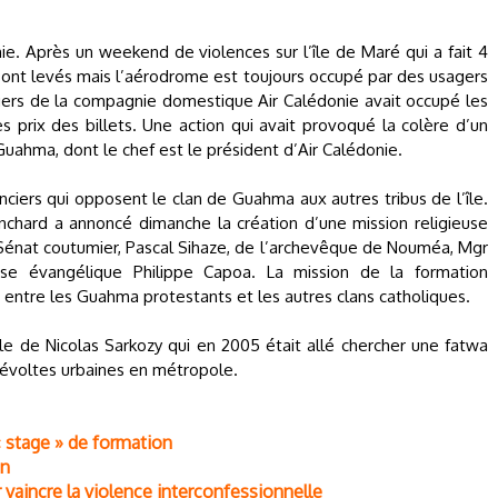
e. Après un weekend de violences sur l’île de Maré qui a fait 4
 sont levés mais l’aérodrome est toujours occupé par des usagers
agers de la compagnie domestique Air Calédonie avait occupé les
s prix des billets. Une action qui avait provoqué la colère d’un
 Guahma, dont le chef est le président d’Air Calédonie.
onciers qui opposent le clan de Guahma aux autres tribus de l’île.
nchard a annoncé dimanche la création d’une mission religieuse
énat coutumier, Pascal Sihaze, de l’archevêque de Nouméa, Mgr
ise évangélique Philippe Capoa. La mission de la formation
ue entre les Guahma protestants et les autres clans catholiques.
elle de Nicolas Sarkozy qui en 2005 était allé chercher une fatwa
 révoltes urbaines en métropole.
« stage » de formation
an
vaincre la violence interconfessionnelle