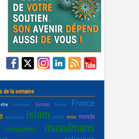
s de la semaine
France
Europe
-être
éducation
femmes
islam
e
monde
justice
livres
immigration
musulmans
mosquées