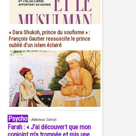
« Dara Shukoh, prince du soufisme » :
François Gautier ressuscite le prince
oublié d'un islam éclairé
Psycho
-
Abdelnour Zahrali
Farah : « J’ai découvert que mon
conjoint m’a trompée et mis une