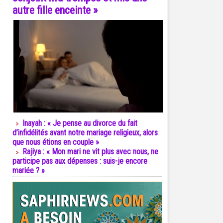
autre fille enceinte »
Inayah : « Je pense au divorce du fait
d’infidélités avant notre mariage religieux, alors
que nous étions en couple »
Rajiya : « Mon mari ne vit plus avec nous, ne
participe pas aux dépenses : suis-je encore
mariée ? »