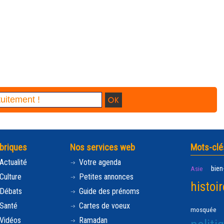
briques
Nos services web
Mots-clé
Actualité
Votre agenda
bien
Asie
Culture
Petites annonces
histoir
Débats
Guide des prénoms
Santé
Cartes de voeux
mosquée
Vidéos
Ramadan