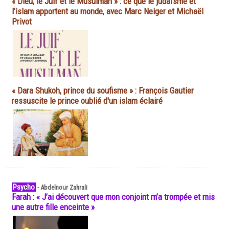
« Dieu, le Juif et le Musulman » : ce que le judaïsme et
l'islam apportent au monde, avec Marc Neiger et Michaël
Privot
« Dara Shukoh, prince du soufisme » : François Gautier
ressuscite le prince oublié d'un islam éclairé
Psycho
-
Abdelnour Zahrali
Farah : « J’ai découvert que mon conjoint m’a trompée et mis
une autre fille enceinte »