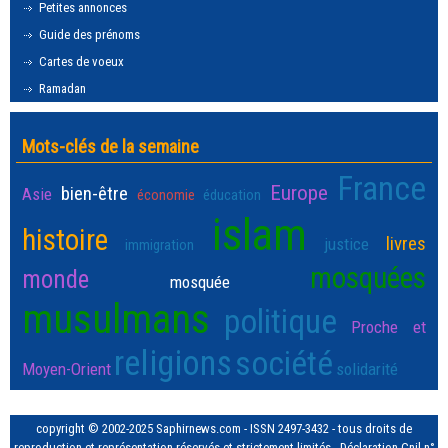
Petites annonces
Guide des prénoms
Cartes de voeux
Ramadan
Mots-clés de la semaine
France
Europe
bien-être
Asie
économie
éducation
islam
histoire
livres
justice
immigration
mosquées
monde
mosquée
musulmans
politique
Proche et
religions
société
Moyen-Orient
solidarité
copyright © 2002-2025 Saphirnews.com - ISSN 2497-3432 - tous droits de
reproduction et représentation réservés et strictement limités - Déclaration Cnil n°