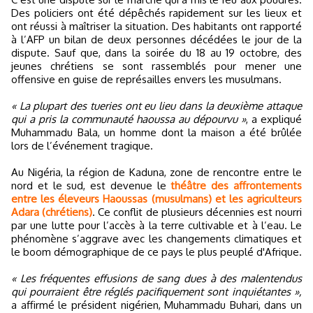
Des policiers ont été dépêchés rapidement sur les lieux et
ont réussi à maîtriser la situation. Des habitants ont rapporté
à l’AFP un bilan de deux personnes décédées le jour de la
dispute. Sauf que, dans la soirée du 18 au 19 octobre, des
jeunes chrétiens se sont rassemblés pour mener une
offensive en guise de représailles envers les musulmans.
« La plupart des tueries ont eu lieu dans la deuxième attaque
qui a pris la communauté haoussa au dépourvu »
, a expliqué
Muhammadu Bala, un homme dont la maison a été brûlée
lors de l’événement tragique.
Au Nigéria, la région de Kaduna, zone de rencontre entre le
nord et le sud, est devenue le
théâtre des affrontements
entre les éleveurs Haoussas (musulmans) et les agriculteurs
Adara (chrétiens)
. Ce conflit de plusieurs décennies est nourri
par une lutte pour l’accès à la terre cultivable et à l’eau. Le
phénomène s’aggrave avec les changements climatiques et
le boom démographique de ce pays le plus peuplé d'Afrique.
« Les fréquentes effusions de sang dues à des malentendus
qui pourraient être réglés pacifiquement sont inquiétantes »,
a affirmé le président nigérien, Muhammadu Buhari, dans un