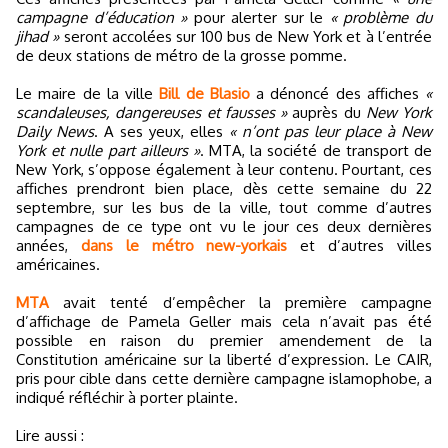
campagne d’éducation »
pour alerter sur le
« problème du
jihad »
seront accolées sur 100 bus de New York et à l’entrée
de deux stations de métro de la grosse pomme.
Le maire de la ville
Bill de Blasio
a dénoncé des affiches
«
scandaleuses, dangereuses et fausses »
auprès du
New York
Daily News
. A ses yeux, elles
« n’ont pas leur place à New
York et nulle part ailleurs »
. MTA, la société de transport de
New York, s’oppose également à leur contenu. Pourtant, ces
affiches prendront bien place, dès cette semaine du 22
septembre, sur les bus de la ville, tout comme d’autres
campagnes de ce type ont vu le jour ces deux dernières
années,
dans le métro new-yorkais
et d’autres villes
américaines.
MTA
avait tenté d’empêcher la première campagne
d’affichage de Pamela Geller mais cela n’avait pas été
possible en raison du premier amendement de la
Constitution américaine sur la liberté d’expression. Le CAIR,
pris pour cible dans cette dernière campagne islamophobe, a
indiqué réfléchir à porter plainte.
Lire aussi :