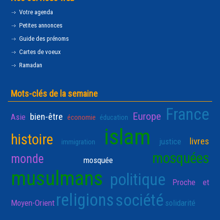
Votre agenda
Petites annonces
Guide des prénoms
Cartes de voeux
Ramadan
Mots-clés de la semaine
France
Europe
bien-être
Asie
économie
éducation
islam
histoire
livres
justice
immigration
mosquées
monde
mosquée
musulmans
politique
Proche et
religions
société
Moyen-Orient
solidarité