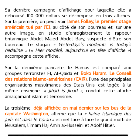
Sa dernière campagne d’affichage pour laquelle elle a
déboursé 100 000 dollars se décompose en trois affiches.
Sur la première, on peut voir
James Folley, le premier otage
américain tué par l’EI
, au côté de son bourreau et, sur une
autre image, en studio d’enregistrement le rappeur
britannique Abdel Majed Abdel Bary, suspecté d’être son
bourreau. Le slogan
« Yesterdays’s moderats is today’s
hedaline »
(
« Hier modéré, aujourd’hui en tête d’affiche »
)
accompagne cette affiche.
Sur la deuxième pancarte, le Hamas est comparé aux
groupes terroristes EI, Al-Qaïda et
Boko Haram
.
Le Conseil
des relations islamo-américaines (CAIR)
, l’une des principales
organisations musulmanes des Etats-Unis, est logée à la
même enseigne.
« Jihad is Jihad »
, conclut cette affiche
amalgamant islam et terrorisme.
La troisième,
déjà affichée en mai dernier sur les bus de la
capitale Washington
, affirme que la
« haine islamique des
Juifs est dans le Coran »
et met face à face le grand mufti de
Jérusalem, l’imam Haj Amin al-Husseini et Adolf Hitler.