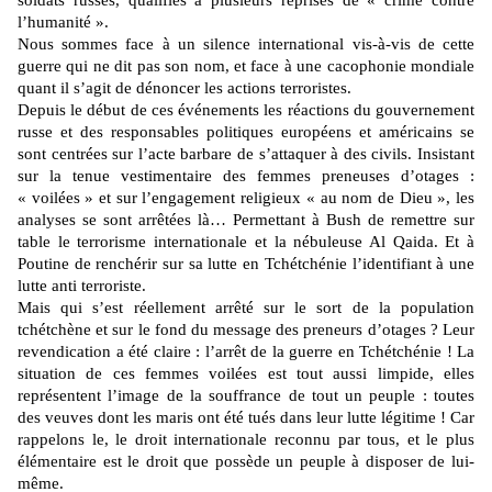
soldats russes, qualifiés à plusieurs reprises de « crime contre
l’humanité ».
Nous sommes face à un silence international vis-à-vis de cette
guerre qui ne dit pas son nom, et face à une cacophonie mondiale
quant il s’agit de dénoncer les actions terroristes.
Depuis le début de ces événements les réactions du gouvernement
russe et des responsables politiques européens et américains se
sont centrées sur l’acte barbare de s’attaquer à des civils. Insistant
sur la tenue vestimentaire des femmes preneuses d’otages :
« voilées » et sur l’engagement religieux « au nom de Dieu », les
analyses se sont arrêtées là… Permettant à Bush de remettre sur
table le terrorisme internationale et la nébuleuse Al
Qaida
. Et à
Poutine de renchérir sur sa lutte en Tchétchénie l’identifiant à une
lutte anti terroriste.
Mais qui s’est réellement arrêté sur le sort de la population
tchétchène et sur le fond du message des preneurs d’otages ? Leur
revendication a été claire : l’arrêt de la guerre en Tchétchénie ! La
situation de ces femmes voilées est tout aussi limpide, elles
représentent l’image de la souffrance de tout un peuple : toutes
des veuves dont les maris ont été tués dans leur lutte légitime ! Car
rappelons le, le droit internationale reconnu par tous, et le plus
élémentaire est le droit que possède un peuple à disposer de lui-
même.