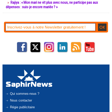
Rajiya : « Mon mari ne vit plus avec nous, ne participe pas aux
dépenses : suis-je encore mariée ? »
Qui sommes-nous ?
Nous contacter
Régie publicitaire