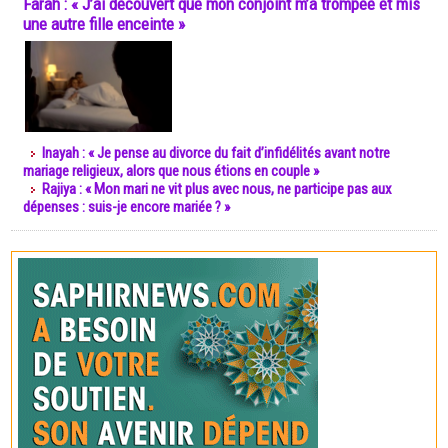
Farah : « J’ai découvert que mon conjoint m’a trompée et mis
une autre fille enceinte »
Inayah : « Je pense au divorce du fait d’infidélités avant notre
mariage religieux, alors que nous étions en couple »
Rajiya : « Mon mari ne vit plus avec nous, ne participe pas aux
dépenses : suis-je encore mariée ? »