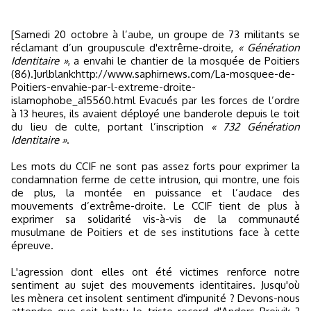
[Samedi 20 octobre à l’aube, un groupe de 73 militants se
réclamant d’un groupuscule d'extrême-droite,
« Génération
Identitaire »
, a envahi le chantier de la mosquée de Poitiers
(86).]urlblank:http://www.saphirnews.com/La-mosquee-de-
Poitiers-envahie-par-l-extreme-droite-
islamophobe_a15560.html Evacués par les forces de l’ordre
à 13 heures, ils avaient déployé une banderole depuis le toit
du lieu de culte, portant l’inscription
« 732 Génération
Identitaire »
.
Les mots du CCIF ne sont pas assez forts pour exprimer la
condamnation ferme de cette intrusion, qui montre, une fois
de plus, la montée en puissance et l’audace des
mouvements d’extrême-droite. Le CCIF tient de plus à
exprimer sa solidarité vis-à-vis de la communauté
musulmane de Poitiers et de ses institutions face à cette
épreuve.
L'agression dont elles ont été victimes renforce notre
sentiment au sujet des mouvements identitaires. Jusqu'où
les mènera cet insolent sentiment d'impunité ? Devons-nous