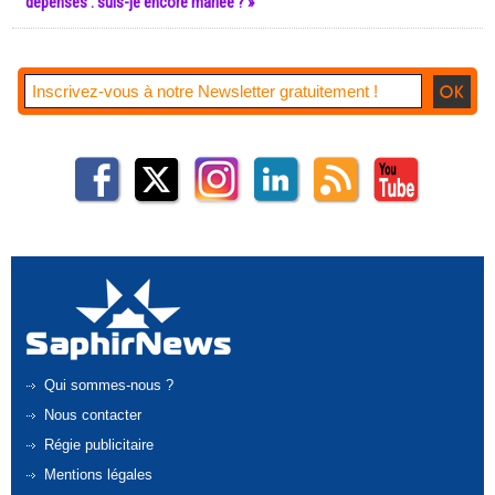
dépenses : suis-je encore mariée ? »
Qui sommes-nous ?
Nous contacter
Régie publicitaire
Mentions légales