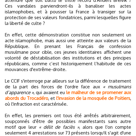
attendre que soit battu le triste record d'Anders Breivik ?
Ces vandales parviendront-ils à banaliser les actes
islamophobes, et à pousser la France à transiger sur la
protection de ses valeurs fondatrices, parmi lesquelles figure
la liberté de culte ?
En effet, cette démonstration constitue non seulement un
acte islamophobe, mais aussi une atteinte aux valeurs de la
République. En prenant les Français de confession
musulmane pour cible, ces jeunes identitaires affichent une
volonté de déstabilisation des institutions et des principes
républicains, comme c’est historiquement l’habitude de ces
mouvances d'extrême-droite.
Le CCIF s'interroge par ailleurs sur la différence de traitement
de la part des forces de l'ordre face aux
« musulmans
d’apparence »
, qui avaient eu
le malheur de se promener aux
abords du Trocadéro
, et
l'invasion de la mosquée de Poitiers
,
où l'infraction est caractérisée.
En effet, les premiers ont tous été arrêtés arbitrairement,
soupçonnés d'être de possibles manifestants sans autre
motif que leur
« délit de faciès »
, alors que l'on compte
seulement 4 arrestations sur 73 présents lorsqu'il s'agit d'une