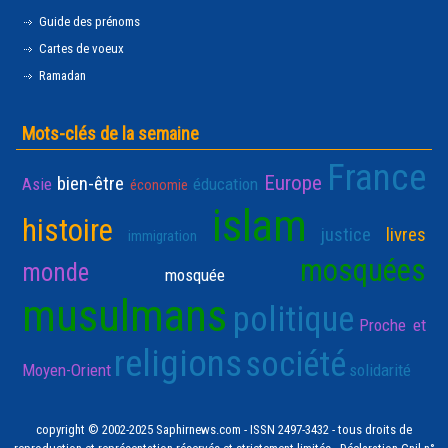
Guide des prénoms
Cartes de voeux
Ramadan
Mots-clés de la semaine
France
Europe
bien-être
Asie
éducation
économie
islam
histoire
justice
livres
immigration
mosquées
monde
mosquée
musulmans
politique
Proche et
religions
société
Moyen-Orient
solidarité
copyright © 2002-2025 Saphirnews.com - ISSN 2497-3432 - tous droits de