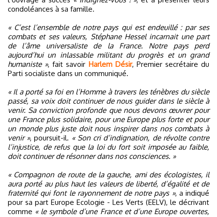
condoléances à sa famille.
« C’est l’ensemble de notre pays qui est endeuillé : par ses
combats et ses valeurs, Stéphane Hessel incarnait une part
de l’âme universaliste de la France. Notre pays perd
aujourd’hui un inlassable militant du progrès et un grand
humaniste »
, fait savoir
Harlem Désir
, Premier secrétaire du
Parti socialiste dans un communiqué.
« Il a porté sa foi en l’Homme à travers les ténèbres du siècle
passé, sa voix doit continuer de nous guider dans le siècle à
venir. Sa conviction profonde que nous devons œuvrer pour
une France plus solidaire, pour une Europe plus forte et pour
un monde plus juste doit nous inspirer dans nos combats à
venir »
, poursuit-il.
« Son cri d’indignation, de révolte contre
l’injustice, de refus que la loi du fort soit imposée au faible,
doit continuer de résonner dans nos consciences. »
« Compagnon de route de la gauche, ami des écologistes, il
aura porté au plus haut les valeurs de liberté, d’égalité et de
fraternité qui font le rayonnement de notre pays »
, a indiqué
pour sa part Europe Ecologie - Les Verts (EELV), le décrivant
comme
« le symbole d’une France et d’une Europe ouvertes,