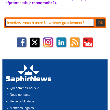
dépenses : suis-je encore mariée ? »
Qui sommes-nous ?
Nous contacter
Régie publicitaire
Mentions légales