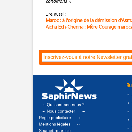
conditions ».
Lire aussi :
Maroc : à l'origine de la démission d'Asma
Aïcha Ech-Chenna : Mère Courage maroc
Ru
Qui sommes-nous ?
Nous contacter
Régie publicitaire
Mentions légales
Soumettre article