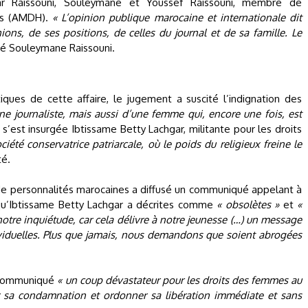
ar Raissouni, Souleymane et Youssef Raissouni, membre de
ins (AMDH).
« L’opinion publique marocaine et internationale dit
ons, de ses positions, de celles du journal et de sa famille. Le
rmé Souleymane Raissouni.
ques de cette affaire, le jugement a suscité l’indignation des
une journaliste, mais aussi d’une femme qui, encore une fois, est
, s’est insurgée Ibtissame Betty Lachgar, militante pour les droits
té conservatrice patriarcale, où le poids du religieux freine le
té.
 de personnalités marocaines a diffusé un communiqué appelant à
u’Ibtissame Betty Lachgar a décrites comme
« obsolètes »
et
«
notre inquiétude, car cela délivre à notre jeunesse (…) un message
ividuelles. Plus que jamais, nous demandons que soient abrogées
n communiqué
« un coup dévastateur pour les droits des femmes au
ler sa condamnation et ordonner sa libération immédiate et sans