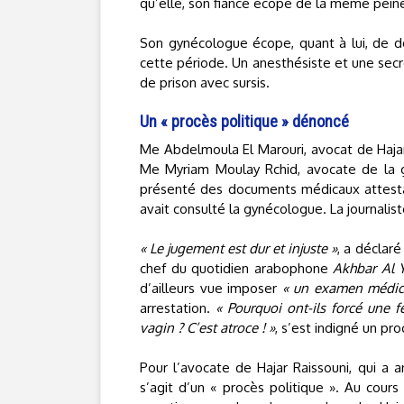
qu’elle, son fiancé écope de la même pein
Son gynécologue écope, quant à lui, de de
cette période. Un anesthésiste et une sec
de prison avec sursis.
Un « procès politique » dénoncé
Me Abdelmoula El Marouri, avocat de Hajar 
Me Myriam Moulay Rchid, avocate de la g
présenté des documents médicaux attestan
avait consulté la gynécologue. La journalist
« Le jugement est dur et injuste »
, a déclar
chef du quotidien arabophone
Akhbar Al
d’ailleurs vue imposer
« un examen médic
arrestation.
« Pourquoi ont-ils forcé une 
vagin ? C’est atroce ! »
, s’est indigné un pro
Pour l’avocate de Hajar Raissouni, qui a a
s’agit d’un « procès politique ». Au cour