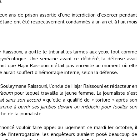
e.
ux ans de prison assortie d’une interdiction d’exercer pendant
rétaire ont été respectivement condamnés à un an et à huit mois
Raissouni, a quitté le tribunal les larmes aux yeux, tout comme
ynécologue. Une semaine avant ce délibéré, la défense avait
t que Hajar Raissouni n’était pas enceinte au moment où elle
e aurait souffert d’hémorragie interne, selon la défense.
é Souleymane Raissouni, l’oncle de Hajar Raissouni et rédacteur en
 Yaoum
pour lequel travaille la jeune femme. La journaliste s’est
al sans son accord »
qu’elle a qualifié de
« torture »
après son
femme à ouvrir ses jambes devant un médecin pour fouiller son
che de la journaliste.
nnoncé vouloir faire appel au jugement ce mardi 1er octobre, il
s de l’interrogatoire, les enquêteurs auraient posé beaucoup de