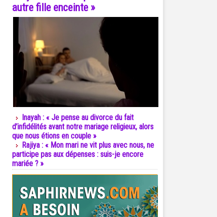
autre fille enceinte »
Inayah : « Je pense au divorce du fait
d’infidélités avant notre mariage religieux, alors
que nous étions en couple »
Rajiya : « Mon mari ne vit plus avec nous, ne
participe pas aux dépenses : suis-je encore
mariée ? »