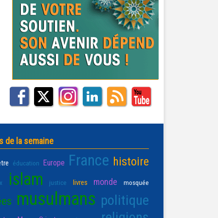
s de la semaine
France
histoire
Europe
être
éducation
islam
monde
livres
x
justice
mosquée
musulmans
politique
ées
religions