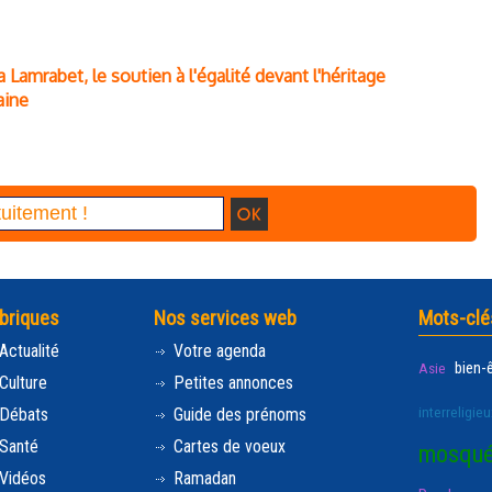
 Lamrabet, le soutien à l'égalité devant l'héritage
aine
briques
Nos services web
Mots-clé
Actualité
Votre agenda
bien-
Asie
Culture
Petites annonces
interreligieu
Débats
Guide des prénoms
Santé
Cartes de voeux
mosqu
Vidéos
Ramadan