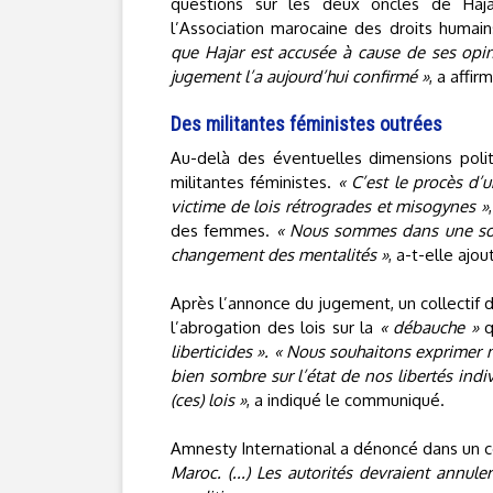
questions sur les deux oncles de Haj
l’Association marocaine des droits huma
que Hajar est accusée à cause de ses opini
jugement l’a aujourd’hui confirmé »
, a affi
Des militantes féministes outrées
Au-delà des éventuelles dimensions politi
militantes féministes.
« C’est le procès d’
victime de lois rétrogrades et misogynes »
des femmes.
« Nous sommes dans une socié
changement des mentalités »
, a-t-elle ajou
Après l’annonce du jugement, un collectif
l’abrogation des lois sur la
« débauche »
q
liberticides ». « Nous souhaitons exprimer 
bien sombre sur l’état de nos libertés ind
(ces) lois »
, a indiqué le communiqué.
Amnesty International a dénoncé dans u
Maroc. (...) Les autorités devraient annu