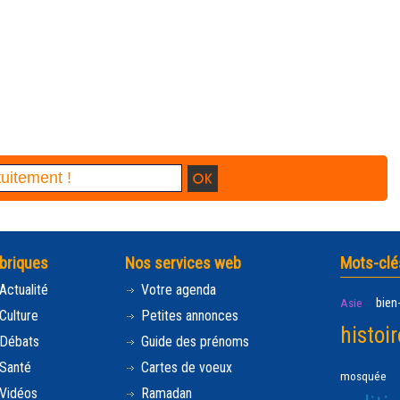
briques
Nos services web
Mots-clé
Actualité
Votre agenda
bien
Asie
Culture
Petites annonces
histoir
Débats
Guide des prénoms
Santé
Cartes de voeux
mosquée
Vidéos
Ramadan