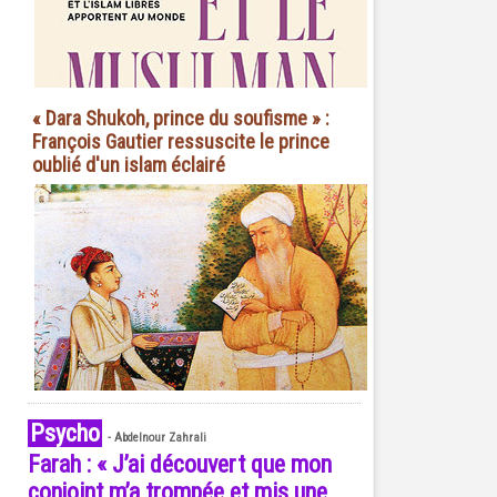
« Dara Shukoh, prince du soufisme » :
François Gautier ressuscite le prince
oublié d'un islam éclairé
Psycho
-
Abdelnour Zahrali
Farah : « J’ai découvert que mon
conjoint m’a trompée et mis une