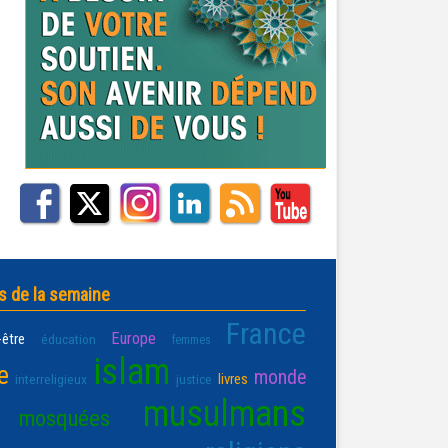
s de la semaine
France
Europe
-être
éducation
femmes
islam
e
monde
livres
interreligieux
justice
musulmans
mosquées