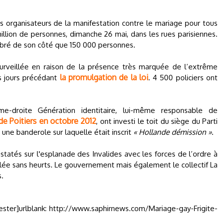
Les organisateurs de la manifestation contre le mariage pour tous
llion de personnes, dimanche 26 mai, dans les rues parisiennes.
mbré de son côté que 150 000 personnes.
surveillée en raison de la présence très marquée de l’extrême
la promulgation de la loi
les jours précédant
. 4 500 policiers ont
-droite Génération identitaire, lui-même responsable de
de Poitiers en octobre 2012
, ont investi le toit du siège du Parti
 une banderole sur laquelle était inscrit
« Hollande démission »
.
atés sur l'esplanade des Invalides avec les forces de l’ordre à
oulée sans heurts. Le gouvernement mais également le collectif La
s.
ifester]urlblank: http://www.saphirnews.com/Mariage-gay-Frigite-