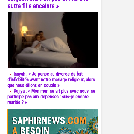
autre fille enceinte »
Inayah : « Je pense au divorce du fait
d’infidélités avant notre mariage religieux, alors
que nous étions en couple »
Rajiya : « Mon mari ne vit plus avec nous, ne
participe pas aux dépenses : suis-je encore
mariée ? »