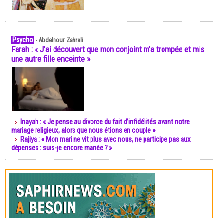
Psycho
-
Abdelnour Zahrali
Farah : « J’ai découvert que mon conjoint m’a trompée et mis
une autre fille enceinte »
Inayah : « Je pense au divorce du fait d’infidélités avant notre
mariage religieux, alors que nous étions en couple »
Rajiya : « Mon mari ne vit plus avec nous, ne participe pas aux
dépenses : suis-je encore mariée ? »