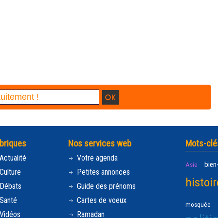
briques
Nos services web
Mots-clé
Actualité
Votre agenda
bien
Asie
Culture
Petites annonces
histoir
Débats
Guide des prénoms
Santé
Cartes de voeux
mosquée
Vidéos
Ramadan