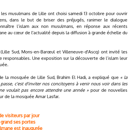
d, les musulmans de Lille ont choisi samedi 13 octobre pour ouvrir
ns, dans le but de briser des préjugés, ranimer le dialogue
e connaître l’islam aux non musulmans, en réponse aux récents
ne au cœur de l'actualité depuis la diffusion à grande échelle du
Lille Sud, Mons-en-Barœul et Villeneuve-d'Ascq) ont invité les
de responsables. Une exposition sur la découverte de l’islam leur
uée.
e la mosquée de Lille Sud, Brahim El Hadi, a expliqué que
« la
passe, c'est d'inviter nos concitoyens à venir nous voir dans les
ne voulait pas encore attendre une année »
pour de nouvelles
eur de la mosquée Amar Lasfar.
 visiteurs par jour
 grand ses portes
ulmane est inaugurée