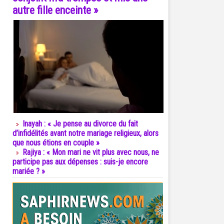
autre fille enceinte »
Inayah : « Je pense au divorce du fait
d’infidélités avant notre mariage religieux, alors
que nous étions en couple »
Rajiya : « Mon mari ne vit plus avec nous, ne
participe pas aux dépenses : suis-je encore
mariée ? »