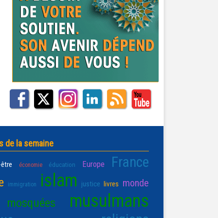
s de la semaine
France
Europe
-être
éducation
économie
islam
e
monde
justice
livres
immigration
musulmans
mosquées