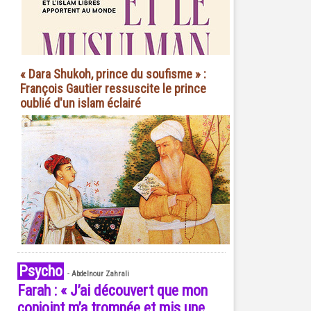
« Dara Shukoh, prince du soufisme » :
François Gautier ressuscite le prince
oublié d'un islam éclairé
Psycho
-
Abdelnour Zahrali
Farah : « J’ai découvert que mon
conjoint m’a trompée et mis une