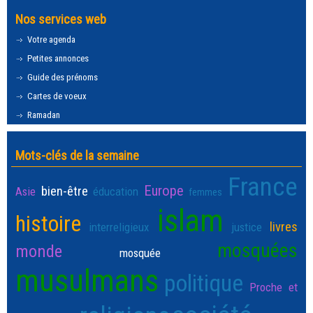
Nos services web
Votre agenda
Petites annonces
Guide des prénoms
Cartes de voeux
Ramadan
Mots-clés de la semaine
France
Europe
bien-être
Asie
éducation
femmes
islam
histoire
livres
interreligieux
justice
mosquées
monde
mosquée
musulmans
politique
Proche et