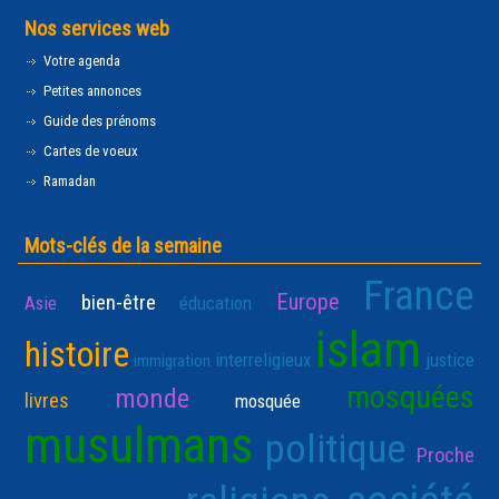
Nos services web
Votre agenda
Petites annonces
Guide des prénoms
Cartes de voeux
Ramadan
Mots-clés de la semaine
France
Europe
bien-être
Asie
éducation
islam
histoire
interreligieux
justice
immigration
mosquées
monde
livres
mosquée
musulmans
politique
Proche