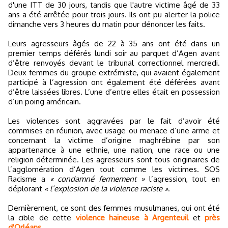
d'une ITT de 30 jours, tandis que l'autre victime âgé de 33
ans a été arrêtée pour trois jours. Ils ont pu alerter la police
dimanche vers 3 heures du matin pour dénoncer les faits.
Leurs agresseurs âgés de 22 à 35 ans ont été dans un
premier temps déférés lundi soir au parquet d’Agen avant
d’être renvoyés devant le tribunal correctionnel mercredi.
Deux femmes du groupe extrémiste, qui avaient également
participé à l’agression ont également été déférées avant
d’être laissées libres. L’une d’entre elles était en possession
d’un poing américain.
Les violences sont aggravées par le fait d’avoir été
commises en réunion, avec usage ou menace d’une arme et
concernant la victime d’origine maghrébine par son
appartenance à une ethnie, une nation, une race ou une
religion déterminée. Les agresseurs sont tous originaires de
l’agglomération d’Agen tout comme les victimes. SOS
Racisme a
« condamné fermement »
l’agression, tout en
déplorant
« l’explosion de la violence raciste »
.
Dernièrement, ce sont des femmes musulmanes, qui ont été
la cible de cette
violence haineuse à Argenteuil
et
près
d'Orléans
.