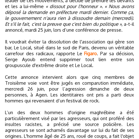
leader de ces mouvements, a décidé de prendre les devants
et les a lui-même
« dissout pour l'honneur »
.
« Nous avons
déposé la demande en préfecture mardi dernier. Comme ça,
le gouvernement n'aura rien à dissoudre demain (mercredi).
Et s'il le fait, c'est la preuve que c'est bien du politique »
, a-t-il
annoncé, mardi 25 juin, lors d’une conférence de presse.
Il voudrait éviter la dissolution de l'association qui gère son
bar, Le Local, situé dans le sud de Paris, devenu un véritable
carrefour des radicaux, rapporte Le
Figaro
. Par sa décision,
Serge Ayoub entend supprimer tout lien entre son
groupuscule d'extrême droite et Le Local.
Cette annonce intervient alors que cinq membres de
Troisième voie vont être jugés en comparution immédiate,
mercredi 26 juin, pour l’agression dimanche de deux
personnes, à Agen. Les identitaires ont pris a parti deux
hommes qui revenaient d’un festival de rock.
L’un des deux hommes d'origine maghrébine a été
particulièrement visé par les agresseurs, qui ont proféré des
insultes racistes, a précisé une source policière. Les
agresseurs se sont acharnés davantage sur lui du fait de ses
origines. L'homme âgé de 25 ans, roué de coups, a fait l'objet