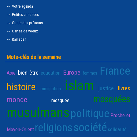
Votre agenda
Petites annonces
Guide des prénoms
Cartes de voeux
Ramadan
Mots-clés de la semaine
France
Europe
bien-être
Asie
éducation
femmes
islam
histoire
justice
livres
immigration
mosquées
monde
mosquée
musulmans
politique
Proche et
société
religions
Moyen-Orient
solidarité