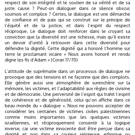
respect de son intégrité et le soutien de sa vérité et de sa
juste cause ? Peut-on dialoguer dans ce silence obscur,
sournois et complice ? Certes, le dialogue est une démarche
de confiance et de paix qui se construit sur le principe de
l’équité et de la justice, et dans l’esprit du respect
réciproque. Le dialogue doit renforcer dans le croyant sa
conviction que la diversité est une richesse, mais qu’il existe
un devoir d’unité à retrouver dans cette diversité pour
défendre la dignité. Cette dignité qui a honoré l’homme sur
terre le proclamant vicaire « Nous avons honoré et rendu
digne les fis d’Adam » (Coran 17/70)
L’attitude de suprématie dans un processus de dialogue ne
provoque que des tensions et ne façonne que des complots.
Elle génère aussi une atmosphère de surenchère sur la
mémoire, les victimes, et l’adaptabilité aux règles de civisme
et de démocratie. Une perversité de l’esprit qui trahit l’esprit
de cohérence et de générosité, celui qu’on affiche dans ce
beau monde du « dialogue ». Nous ne pouvons accepter de
considérer les centaines de victimes civiles palestiniennes
comme moins importantes que les quelques victimes
israéliennes, et réciproquement consentir à la logique
inverse, car une victime innocente doit être perçue dans sa
dignité et non dans sa couleur religieuse, ethnique ou