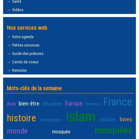
Santé
Vidéos
Nos services web
Votre agenda
Petites annonces
Guide des prénoms
Cartes de voeux
Ramadan
Mots-clés de la semaine
France
Europe
bien-être
Asie
éducation
femmes
islam
histoire
justice
livres
immigration
mosquées
monde
mosquée