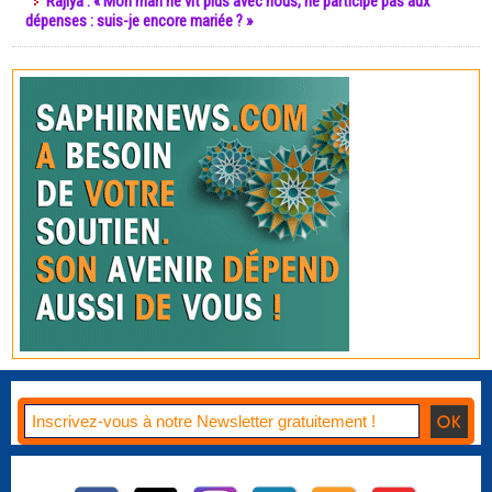
Rajiya : « Mon mari ne vit plus avec nous, ne participe pas aux
dépenses : suis-je encore mariée ? »