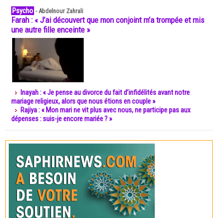
Psycho
-
Abdelnour Zahrali
Farah : « J’ai découvert que mon conjoint m’a trompée et mis
une autre fille enceinte »
Inayah : « Je pense au divorce du fait d’infidélités avant notre
mariage religieux, alors que nous étions en couple »
Rajiya : « Mon mari ne vit plus avec nous, ne participe pas aux
dépenses : suis-je encore mariée ? »