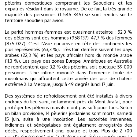
pèlerins domestiques comprenant les Saoudiens et les
expatriés résidant dans le royaume. De ce fait, la très grande
majorité des personnes (1 546 345) se sont rendus sur le
territoire saoudien par avion.
La parité hommes-femmes est quasiment atteinte : 52,3 %
des pèlerins sont des hommes (958 137), 47,7 % des femmes
(875 027). C’est l’Asie qui arrive en tête des continents les
plus représentés (63,3 %). Très loin derrière suivent les pays
arabes (22,3 %) et les pays africains hors du monde arabe
(11,3 %). Les pays des zones Europe, Amériques et Australie
ne représentent que 3,2 % des pèlerins, soit quelque 59 000
personnes. Une infime minorité dans l’immense foule de
musulmans qui affrontent cette année des pics de chaleur
extrême à La Mecque, jusqu’à 49 degrés lundi 17 juin.
Des systèmes de refroidissement ont été installés à divers
endroits du lieu saint, notamment près du Mont Arafat, pour
protéger les pèlerins mais ils n’ont pas suffi pour tous. Selon
un bilan provisoire, 14 pèlerins jordaniens sont morts, samedi
15 juin, suite à une insolation. Les autorités iraniennes,
indiennes et sénégalaises ont également enregistrés des
décès, respectivement cinq, quatre et trois. Plus de 2 700
cas d'
« épuisement dus la chaleur »
ont été recensés pour la