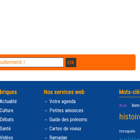
briques
Nos services web
Mots-clé
Actualité
Votre agenda
bien
Asie
Culture
Petites annonces
histoir
Débats
Guide des prénoms
Santé
Cartes de voeux
mosquée
Vidéos
Ramadan