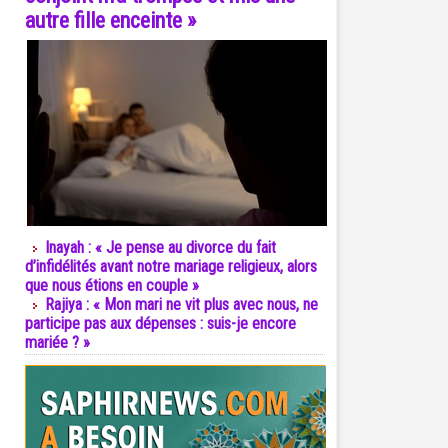
autre fille enceinte »
Inayah : « Je pense au divorce du fait
d’infidélités avant notre mariage religieux, alors
que nous étions en couple »
Rajiya : « Mon mari ne vit plus avec nous, ne
participe pas aux dépenses : suis-je encore
mariée ? »