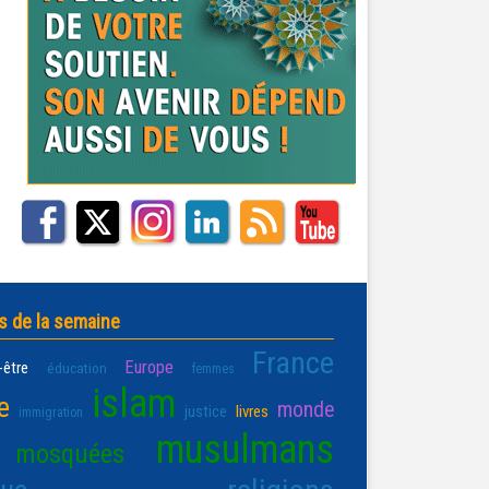
s de la semaine
France
Europe
-être
éducation
femmes
islam
e
monde
justice
livres
immigration
musulmans
mosquées