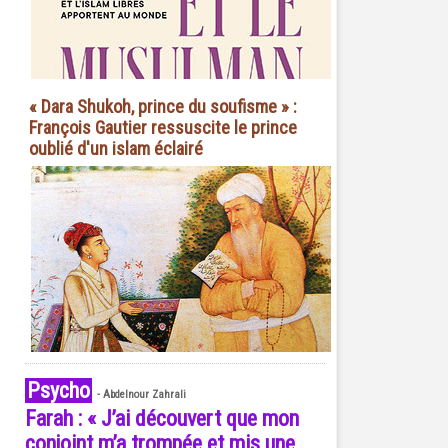
« Dara Shukoh, prince du soufisme » :
François Gautier ressuscite le prince
oublié d'un islam éclairé
Psycho
-
Abdelnour Zahrali
Farah : « J’ai découvert que mon
conjoint m’a trompée et mis une