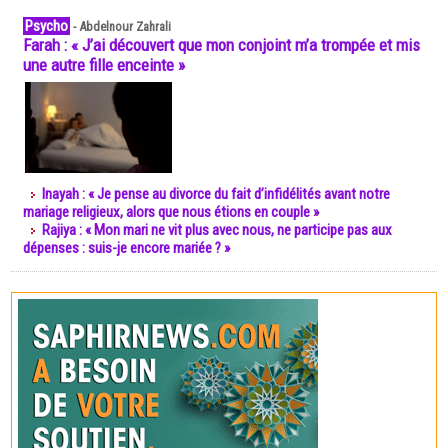
Psycho
-
Abdelnour Zahrali
Farah : « J’ai découvert que mon conjoint m’a trompée et mis
une autre fille enceinte »
Inayah : « Je pense au divorce du fait d’infidélités avant notre
mariage religieux, alors que nous étions en couple »
Rajiya : « Mon mari ne vit plus avec nous, ne participe pas aux
dépenses : suis-je encore mariée ? »