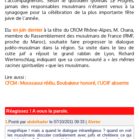
l’accompagneront. Selon le quotidien lyonnais
Le Progrès
,
jamais des responsables musulmans n’étaient venus à la
synagogue pour la célébration de la plus importante fête
juive de l’année.
Elu
en juin dernier
à la tête du CRCM Rhône-Alpes, M. Chana,
membre du Rassemblement des musulmans de France (RMF,
proche du Maroc), souhaite faire progresser le dialogue
judéo-musulman dans la région. Sa visite dans le lieu de
culte juif a réjouit le grand rabbin de Lyon, Richard
Wertenschlag, indiquant que sa communauté a
« les mêmes
racines spirituelles »
que les musulmans.
Lire aussi :
CFCM : Moussaoui réélu, Boubakeur honoré, l’UOIF absente
Réagissez ! A vous la parole.
1.
Posté par
abdelkader
le 07/10/2011 09:33
|
Alerter
magnifique ! mais a quand le dialogue intrareligieux ? quand on voit
les musulmans discuter cordialement avec juifs et chrétiens ce qui