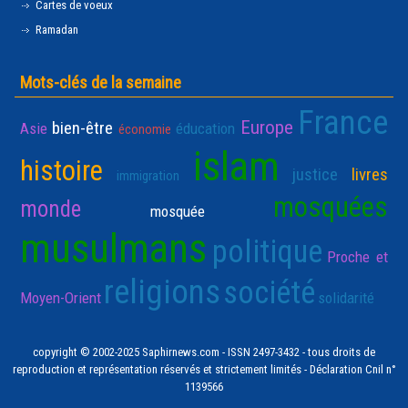
Cartes de voeux
Ramadan
Mots-clés de la semaine
France
Europe
bien-être
Asie
éducation
économie
islam
histoire
justice
livres
immigration
mosquées
monde
mosquée
musulmans
politique
Proche et
religions
société
Moyen-Orient
solidarité
copyright © 2002-2025 Saphirnews.com - ISSN 2497-3432 - tous droits de
reproduction et représentation réservés et strictement limités - Déclaration Cnil n°
1139566