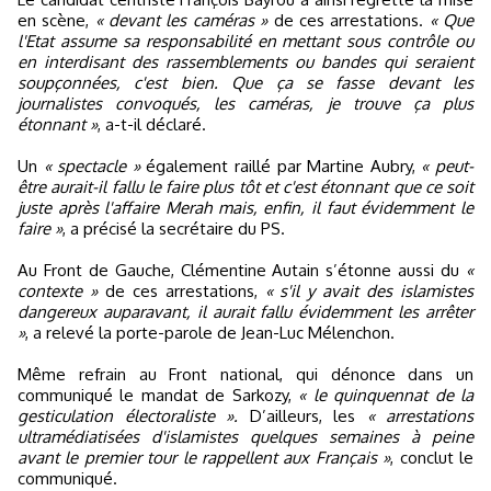
en scène,
« devant les caméras »
de ces arrestations.
« Que
l'Etat assume sa responsabilité en mettant sous contrôle ou
en interdisant des rassemblements ou bandes qui seraient
soupçonnées, c'est bien. Que ça se fasse devant les
journalistes convoqués, les caméras, je trouve ça plus
étonnant »
, a-t-il déclaré.
Un
« spectacle »
également raillé par Martine Aubry,
« peut-
être aurait-il fallu le faire plus tôt et c'est étonnant que ce soit
juste après l'affaire Merah mais, enfin, il faut évidemment le
faire »
, a précisé la secrétaire du PS.
Au Front de Gauche, Clémentine Autain s’étonne aussi du
«
contexte »
de ces arrestations,
« s'il y avait des islamistes
dangereux auparavant, il aurait fallu évidemment les arrêter
»
, a relevé la porte-parole de Jean-Luc Mélenchon.
Même refrain au Front national, qui dénonce dans un
communiqué le mandat de Sarkozy,
« le quinquennat de la
gesticulation électoraliste ».
D’ailleurs, les
« arrestations
ultramédiatisées d'islamistes quelques semaines à peine
avant le premier tour le rappellent aux Français »
, conclut le
communiqué.