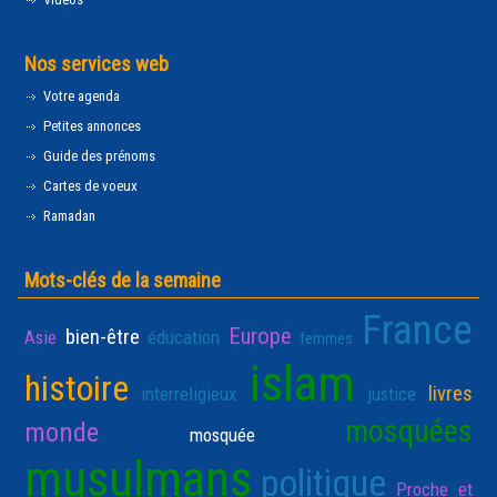
Nos services web
Votre agenda
Petites annonces
Guide des prénoms
Cartes de voeux
Ramadan
Mots-clés de la semaine
France
Europe
bien-être
Asie
éducation
femmes
islam
histoire
livres
interreligieux
justice
mosquées
monde
mosquée
musulmans
politique
Proche et