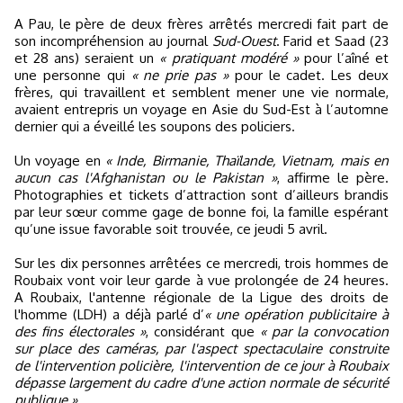
A Pau, le père de deux frères arrêtés mercredi fait part de
son incompréhension au journal
Sud-Ouest
. Farid et Saad (23
et 28 ans) seraient un
« pratiquant modéré »
pour l’aîné et
une personne qui
« ne prie pas »
pour le cadet. Les deux
frères, qui travaillent et semblent mener une vie normale,
avaient entrepris un voyage en Asie du Sud-Est à l’automne
dernier qui a éveillé les soupons des policiers.
Un voyage en
« Inde, Birmanie, Thaïlande, Vietnam, mais en
aucun cas l'Afghanistan ou le Pakistan »
, affirme le père.
Photographies et tickets d’attraction sont d’ailleurs brandis
par leur sœur comme gage de bonne foi, la famille espérant
qu’une issue favorable soit trouvée, ce jeudi 5 avril.
Sur les dix personnes arrêtées ce mercredi, trois hommes de
Roubaix vont voir leur garde à vue prolongée de 24 heures.
A Roubaix, l'antenne régionale de la Ligue des droits de
l'homme (LDH) a déjà parlé d’
« une opération publicitaire à
des fins électorales »
, considérant que
« par la convocation
sur place des caméras, par l'aspect spectaculaire construite
de l'intervention policière, l'intervention de ce jour à Roubaix
dépasse largement du cadre d'une action normale de sécurité
publique ».