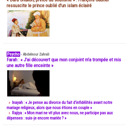
ressuscite le prince oublié d'un islam éclairé
Psycho
-
Abdelnour Zahrali
Farah : « J’ai découvert que mon conjoint m’a trompée et mis
une autre fille enceinte »
Inayah : « Je pense au divorce du fait d’infidélités avant notre
mariage religieux, alors que nous étions en couple »
Rajiya : « Mon mari ne vit plus avec nous, ne participe pas aux
dépenses : suis-je encore mariée ? »