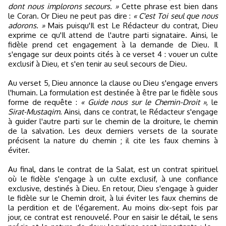
dont nous implorons secours. »
Cette phrase est bien dans
le Coran. Or Dieu ne peut pas dire :
« C'est Toi seul que nous
adorons. »
Mais puisqu'Il est Le Rédacteur du contrat, Dieu
exprime ce qu'Il attend de l'autre parti signataire. Ainsi, le
fidèle prend cet engagement à la demande de Dieu. Il
s'engage sur deux points cités à ce verset 4 : vouer un culte
exclusif à Dieu, et s'en tenir au seul secours de Dieu.
Au verset 5, Dieu annonce la clause ou Dieu s'engage envers
l'humain. La formulation est destinée à être par le fidèle sous
forme de requête :
« Guide nous sur le Chemin-Droit »
, le
Sirat-Mustaqim
. Ainsi, dans ce contrat, le Rédacteur s'engage
à guider l'autre parti sur le chemin de la droiture, le chemin
de la salvation. Les deux derniers versets de la sourate
précisent la nature du chemin ; il cite les faux chemins à
éviter.
Au final, dans le contrat de la Salat, est un contrat spirituel
où le fidèle s'engage à un culte exclusif, à une confiance
exclusive, destinés à Dieu. En retour, Dieu s'engage à guider
le fidèle sur le Chemin droit, à lui éviter les faux chemins de
la perdition et de l'égarement. Au moins dix-sept fois par
jour, ce contrat est renouvelé. Pour en saisir le détail, le sens