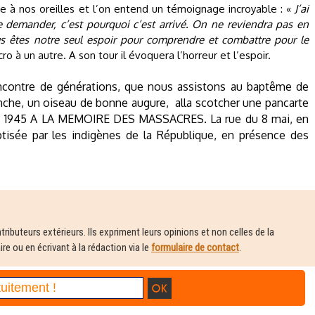
e à nos oreilles et l’on entend un témoignage incroyable : «
J’ai
se demander, c’est pourquoi c’est arrivé. On ne reviendra pas en
ous êtes notre seul espoir pour comprendre et combattre pour le
cro à un autre. A son tour il évoquera l’horreur et l’espoir.
encontre de générations, que nous assistons au baptême de
nche, un oiseau de bonne augure,
alla scotcher une pancarte
MAI 1945 A LA MEMOIRE DES MASSACRES. La rue du 8 mai, en
aptisée par les indigènes de la République, en présence des
ributeurs extérieurs. Ils expriment leurs opinions et non celles de la
e ou en écrivant à la rédaction via le
formulaire de contact
.