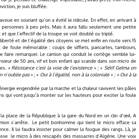
iction, je suis bluffée.
voue en souriant qu’on a évité le ridicule. En effet, en arrivant à
00 personnes à peu près. Mais il aura fallu seulement une petite
t que l’effectif de la troupe se voit doublé ou triplé.
liberté et de l’égalité des citoyens se met enfin en route vers 15
de foule mémorable : coups de sifflets, pancartes, tambours,
e faire remarquer. Le camion qui conduit le cortège semble lui-
nsieur de 50 ans, vif et bon enfant qui scande dans son micro de
les.
« Résistance c’est la voie de l’existence
» ; «
Sétif Gelma on
 n’oublie pas
» ; «
Oui à l’égalité, non à la coloniale » ; « Oui à la
l’énergie engendrée par la marche et la chaleur ravivent les pâles
ns qui vont jusqu’à monter sur les hauteurs pour exciter la foule
a place de la République à la gare du Nord en un clin d’œil. A
mion s’arrête.
Le petit bonhomme qui tient le micro efface sa
ence. Il lui faudra insister pour calmer la fougue des rangs. Là, je
asse
le micro à des rescapés des massacres d’Algérie. Une voix