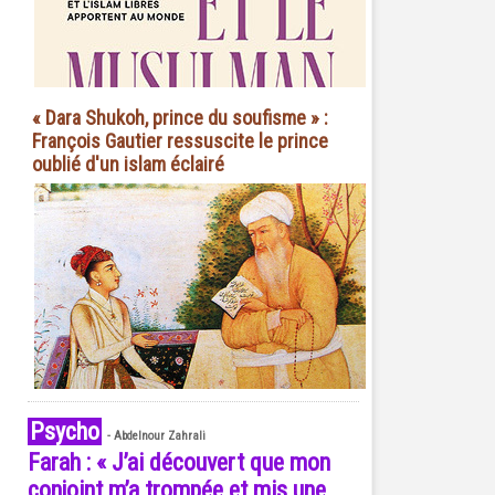
« Dara Shukoh, prince du soufisme » :
François Gautier ressuscite le prince
oublié d'un islam éclairé
Psycho
-
Abdelnour Zahrali
Farah : « J’ai découvert que mon
conjoint m’a trompée et mis une