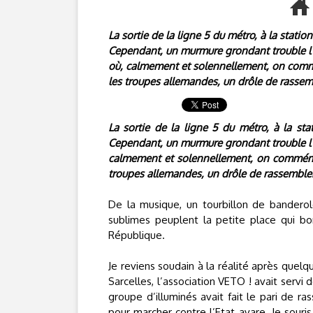
La sortie de la ligne 5 du métro, à la stati
Cependant, un murmure grondant trouble l’a
où, calmement et solennellement, on commém
les troupes allemandes, un drôle de rassemb
La sortie de la ligne 5 du métro, à la st
Cependant, un murmure grondant trouble l’a
calmement et solennellement, on commémore
troupes allemandes, un drôle de rassemblem
De la musique, un tourbillon de banderole
sublimes peuplent la petite place qui b
République.
Je reviens soudain à la réalité après quel
Sarcelles, l’association VETO ! avait serv
groupe d’illuminés avait fait le pari de r
pour marcher contre l’Etat avare. Je souri