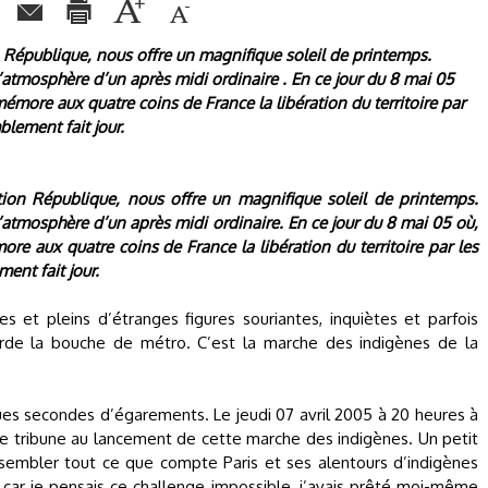
on République, nous offre un magnifique soleil de printemps.
tmosphère d’un après midi ordinaire . En ce jour du 8 mai 05
ore aux quatre coins de France la libération du territoire par
lement fait jour.
ation République, nous offre un magnifique soleil de printemps.
tmosphère d’un après midi ordinaire. En ce jour du 8 mai 05 où,
 aux quatre coins de France la libération du territoire par les
ent fait jour.
s et pleins d’étranges figures souriantes, inquiètes et parfois
orde la bouche de métro. C’est la marche des indigènes de la
ques secondes d’égarements. Le jeudi 07 avril 2005 à 20 heures à
i de tribune au lancement de cette marche des indigènes. Un petit
assembler tout ce que compte Paris et ses alentours d’indigènes
s car je pensais ce challenge impossible, j’avais prêté moi-même