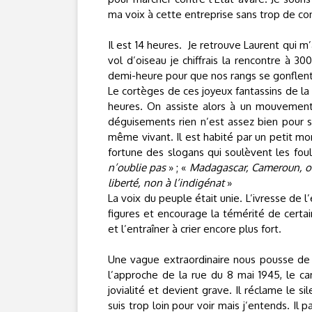
ma voix à cette entreprise sans trop de conv
Il est 14 heures.
Je retrouve Laurent qui m’a
vol d’oiseau je chiffrais la rencontre à 3
demi-heure pour que nos rangs se gonflent e
Le cortèges de ces joyeux fantassins de la 
heures. On assiste alors à un mouvement 
déguisements rien n’est assez bien pour s
même vivant. Il est habité par un petit mo
fortune des slogans qui soulèvent les fou
n’oublie pas
» ; «
Madagascar, Cameroun, on
liberté, non à l’indigénat
»
La voix du peuple était unie. L’ivresse de 
figures et encourage la témérité de certai
et l’entraîner à crier encore plus fort.
Une vague extraordinaire nous pousse de l
l’approche de la rue du 8 mai 1945, le ca
jovialité et devient grave. Il réclame le sil
suis trop loin pour voir mais j’entends. Il p