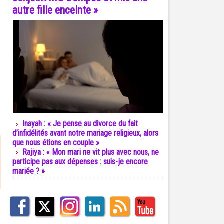
autre fille enceinte »
Inayah : « Je pense au divorce du fait
d’infidélités avant notre mariage religieux, alors
que nous étions en couple »
Rajiya : « Mon mari ne vit plus avec nous, ne
participe pas aux dépenses : suis-je encore
mariée ? »