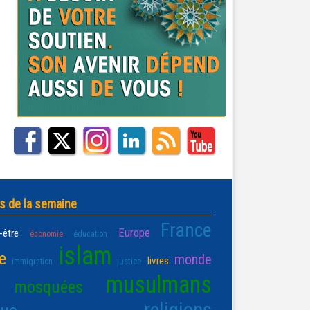
s de la semaine
France
Europe
-être
économie
éducation
islam
e
monde
livres
justice
immigration
musulmans
mosquées