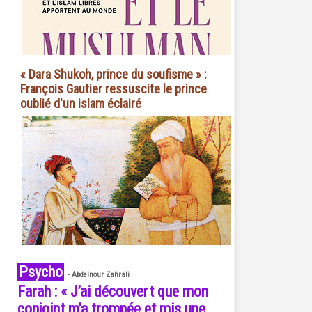
« Dara Shukoh, prince du soufisme » :
François Gautier ressuscite le prince
oublié d'un islam éclairé
Psycho
-
Abdelnour Zahrali
Farah : « J’ai découvert que mon
conjoint m’a trompée et mis une