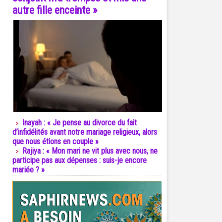
autre fille enceinte »
Inayah : « Je pense au divorce du fait
d’infidélités avant notre mariage religieux, alors
que nous étions en couple »
Rajiya : « Mon mari ne vit plus avec nous, ne
participe pas aux dépenses : suis-je encore
mariée ? »