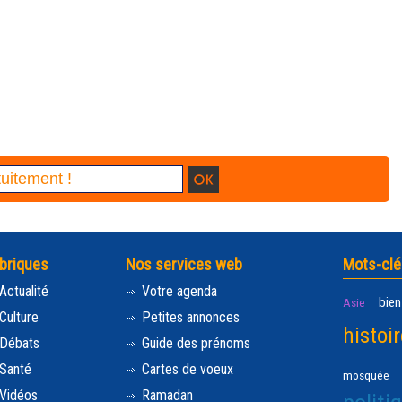
briques
Nos services web
Mots-clé
Actualité
Votre agenda
bien
Asie
Culture
Petites annonces
histoir
Débats
Guide des prénoms
Santé
Cartes de voeux
mosquée
Vidéos
Ramadan