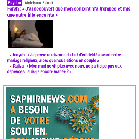
Psycho
-
Abdelnour Zahrali
Farah : « J’ai découvert que mon conjoint m’a trompée et mis
une autre fille enceinte »
Inayah : « Je pense au divorce du fait d’infidélités avant notre
mariage religieux, alors que nous étions en couple »
Rajiya : « Mon mari ne vit plus avec nous, ne participe pas aux
dépenses : suis-je encore mariée ? »