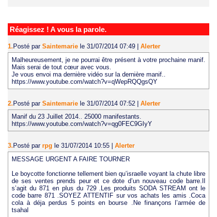
Réagissez ! A vous la parole.
1.
Posté par
Saintemarie
le 31/07/2014 07:49
|
Alerter
Malheureusement, je ne pourrai être présent à votre prochaine manif.
Mais serai de tout cœur avec vous.
Je vous envoi ma dernière vidéo sur la dernière manif..
https://www.youtube.com/watch?v=qWepRQQgsQY
2.
Posté par
Saintemarie
le 31/07/2014 07:52
|
Alerter
Manif du 23 Juillet 2014.. 25000 manifestants.
https://www.youtube.com/watch?v=qg0FEC9GIyY
3.
Posté par
rpg
le 31/07/2014 10:55
|
Alerter
MESSAGE URGENT A FAIRE TOURNER
Le boycotte fonctionne tellement bien qu’israelle voyant la chute libre
de ses ventes prends peur et ce dote d’un nouveau code barre.Il
s’agit du 871 en plus du 729 .Les produits SODA STREAM ont le
code barre 871 .SOYEZ ATTENTIF sur vos achats les amis .Coca
cola à déja perdus 5 points en bourse .Ne finançons l’armée de
tsahal