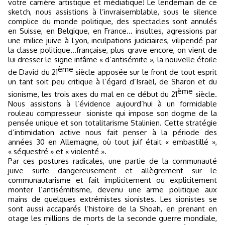
votre carrière artistique et médiatique! Le lendemain de ce
sketch, nous assistions à l’invraisemblable, sous le silence
complice du monde politique, des spectacles sont annulés
en Suisse, en Belgique, en France… insultes, agressions par
une milice juive à Lyon, inculpations judiciaires, vilipendé par
la classe politique…française, plus grave encore, on vient de
lui dresser le signe infâme « d’antisémite », la nouvelle étoile
ème
de David du 21
siècle apposée sur le front de tout esprit
un tant soit peu critique à l’égard d’Israël, de Sharon et du
ème
sionisme, les trois axes du mal en ce début du 21
siècle.
Nous assistons à l’évidence aujourd’hui à un formidable
rouleau compresseur
sioniste qui impose son dogme de la
pensée unique et son totalitarisme Stalinien. Cette stratégie
d’intimidation active nous fait penser à la période des
années 30 en Allemagne, où tout juif était « embastillé »,
« séquestré » et « violenté ».
Par ces postures radicales, une partie de la communauté
juive surfe dangereusement et allègrement sur le
communautarisme et fait implicitement ou explicitement
monter l’antisémitisme, devenu une arme politique aux
mains de quelques extrémistes sionistes. Les sionistes se
sont aussi accaparés l’histoire de la Shoah, en prenant en
otage les millions de morts de la seconde guerre mondiale,