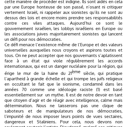
cette manière de procéder est indigne. Ils sont aidés en cela
par une Europe honteuse de son passé, n’osant ni critiquer
vertement Israël, ni rappeler aux sionistes qu’ils ne sont au
dessus des lois et encore moins prendre ses responsabilités
contre ces viles attaques. Aujourd’hui ce sont le
gouvernement israélien, les lobbys israéliens en Europe ou
les associations juives majoritairement sionistes qui lancent
un défi pour nos démocraties.
Ce défi menace l’existence même de l’Europe et des valeurs
universelles auxquelles nous croyons et aspirons toutes et
tous. On ne peut accepter que nos gouvernants s’aplatissent
face à un état qui viole régulièrement les accords
internationaux, qui est un danger nucléaire pour la région, qui
ème
érige le mur de la haine du 21
siècle, qui pratique
l’apartheid à grande échelle et qui trompe les juifs religieux
en occultant le fait que le sionisme, condamné dans les
années 70 comme une idéologie raciste (1) est basé
essentiellement sur
un mythe. Il est de notre devoir en tant
que citoyen d’agir et de réagir avec intelligence, calme mais
détermination. Nous ne laisserons pas une clique de
saboteurs et de manipulateurs de nos démocraties,
l’impunité de nous imposer leurs points de vues sectaires,
dangereux et Staliniens. Pour cela, nous devons non