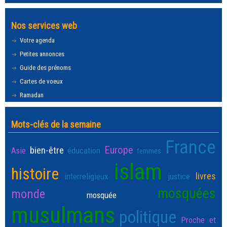
Nos services web
Votre agenda
Petites annonces
Guide des prénoms
Cartes de voeux
Ramadan
Mots-clés de la semaine
France
Europe
bien-être
Asie
éducation
femmes
islam
histoire
livres
interreligieux
justice
mosquées
monde
mosquée
musulmans
politique
Proche et