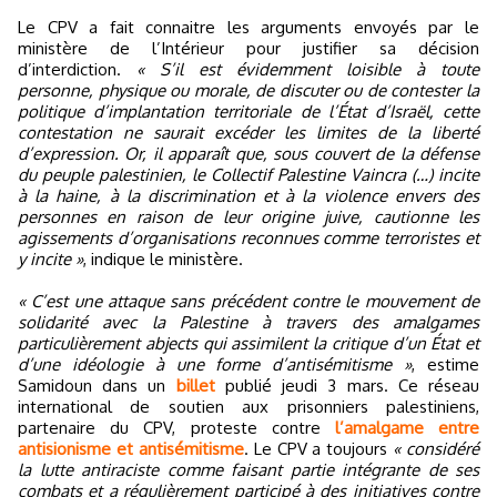
Le CPV a fait connaitre les arguments envoyés par le
ministère de l’Intérieur pour justifier sa décision
d’interdiction.
« S’il est évidemment loisible à toute
personne, physique ou morale, de discuter ou de contester la
politique d’implantation territoriale de l’État d’Israël, cette
contestation ne saurait excéder les limites de la liberté
d’expression. Or, il apparaît que, sous couvert de la défense
du peuple palestinien, le Collectif Palestine Vaincra (…) incite
à la haine, à la discrimination et à la violence envers des
personnes en raison de leur origine juive, cautionne les
agissements d’organisations reconnues comme terroristes et
y incite »
, indique le ministère.
« C’est une attaque sans précédent contre le mouvement de
solidarité avec la Palestine à travers des amalgames
particulièrement abjects qui assimilent la critique d’un État et
d’une idéologie à une forme d’antisémitisme »
, estime
Samidoun dans un
billet
publié jeudi 3 mars. Ce réseau
international de soutien aux prisonniers palestiniens,
partenaire du CPV, proteste contre
l’amalgame entre
antisionisme et antisémitisme
. Le CPV a toujours
« considéré
la lutte antiraciste comme faisant partie intégrante de ses
combats et a régulièrement participé à des initiatives contre