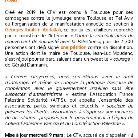
l'ONG.
Créé en 2019, le CPV est connu à Toulouse pour ses
campagnes contre le jumelage entre Toulouse et Tel Aviv
ou l’organisation de la manifestation annuelle de soutien à
Georges Ibrahim Abdallah
, ce qui lui est d'ailleurs reproché
par le ministère de l'Intérieur.
« Contre la criminalisation du
mouvement de solidarité avec la Palestine »
, plus de 7 300
personnes ont déjà signé
une pétition
contre sa dissolution.
Une action dont le maire de Toulouse, Jean-Luc Moudenc,
s’est réjoui pour sa part, saluant dans un tweet le
« courage »
de Gérald Darmanin.
« Comme citoyen·nes, nous considérons avoir le droit
d’interroger et même de critiquer la politique française de
coopération avec le gouvernement israélien sans être
suspectés d’antisémitisme »
, estime l’Association France
Palestine Solidarité (AFPS), qui appelle l’ensemble des
associations, partis, syndicats et collectifs
« soucieux de
préserver les libertés associatives à s’opposer aux menaces
de dissolutions proposés par le gouvernement à l’égard du
Collectif Palestine Vaincra et du Comité action Palestine »
.
Mise à jour mercredi 9 mars :
Le CPV, accusé de d'appeler
« à