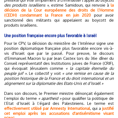
prétexte qui vise simplement à criminaliser l’appel au boycott
des produits israéliens »
, estime Samidoun, qui renvoie à
la
décision de la Cour européenne des droits de l’Homme
(CEDH) condamnant la France en juin 2020
pour avoir
sanctionné des militants qui appelaient au boycott de
produits israéliens.
Une position française encore plus favorable à Israël
Pour le CPV, la décision du ministère de l’Intérieur signe une
position diplomatique française plus favorable encore vis-à-
vis d'Israël que par le passé. Pour preuve, le discours
d’Emmanuel Macron lu par Jean Castex lors du 36e dîner du
Conseil représentatif des Institutions juives de France (CRIF),
qui évoquait Jérusalem comme
« la capitale éternelle du
peuple juif »
. Le collectif y voit
« une remise en cause de la
position historique de la France et du droit international et un
alignement sur la diplomatie des Etats-Unis et d’Israël »
Dans son discours, le Premier ministre dénonçait également
l’emploi du terme
« apartheid »
pour qualifier la politique de
l’Etat d’Israël à l’égard des Palestiniens. Le terme est
effectivement utilisé par Amnesty International
, qui a
justifié
cet emploi après les accusations d'antisémitisme visant