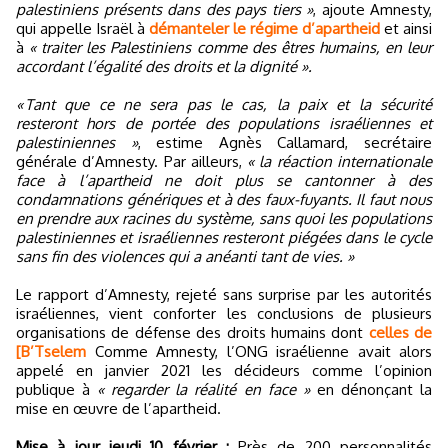
palestiniens présents dans des pays tiers »
, ajoute Amnesty,
qui appelle Israël à
démanteler le régime d’apartheid
et ainsi
à
« traiter les Palestiniens comme des êtres humains, en leur
accordant l’égalité des droits et la dignité ».
« Tant que ce ne sera pas le cas, la paix et la sécurité
resteront hors de portée des populations israéliennes et
palestiniennes »
, estime Agnès Callamard, secrétaire
générale d’Amnesty. Par ailleurs,
« la réaction internationale
face à l’apartheid ne doit plus se cantonner à des
condamnations génériques et à des faux-fuyants. Il faut nous
en prendre aux racines du système, sans quoi les populations
palestiniennes et israéliennes resteront piégées dans le cycle
sans fin des violences qui a anéanti tant de vies. »
Le rapport d’Amnesty, rejeté sans surprise par les autorités
israéliennes, vient conforter les conclusions de plusieurs
organisations de défense des droits humains dont
celles de
[B’Tselem
Comme Amnesty, l’ONG israélienne avait alors
appelé en janvier 2021 les décideurs comme l’opinion
publique à
« regarder la réalité en face »
en dénonçant la
mise en œuvre de l’apartheid.
Mise à jour jeudi 10 février :
Près de 200 personnalités