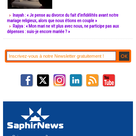
Inayah : « Je pense au divorce du fait d’infidélités avant notre
mariage religieux, alors que nous étions en couple »
Rajiya : « Mon mari ne vit plus avec nous, ne participe pas aux
dépenses : suis-je encore mariée ? »