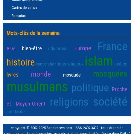
Cartes de voeux
Ramadan
Mots-clés de la semaine
France
Europe
bien-être
Asie
éducation
islam
histoire
interreligieux
justice
immigration
mosquées
monde
livres
mosquée
musulmans
politique
Proche
société
religions
et Moyen-Orient
solidarité
copyright © 2002-2025 Saphirnews.com - ISSN 2497-3432 - tous droits de
reproduction et représentation réservés et strictement limités - Déclaration Cnil n°