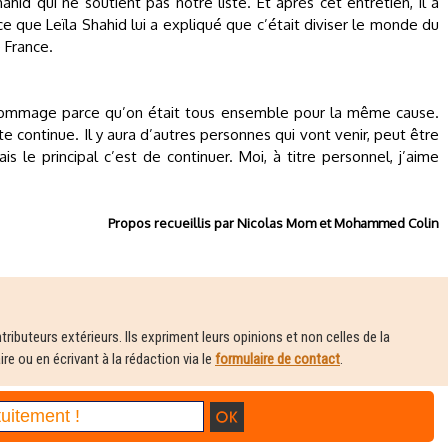
hid qui ne soutient pas notre liste. Et après cet entretien, il a
e que Leïla Shahid lui a expliqué que c’était diviser le monde du
e France.
la dommage parce qu’on était tous ensemble pour la même cause.
tte continue. Il y aura d’autres personnes qui vont venir, peut être
s le principal c’est de continuer. Moi, à titre personnel, j’aime
Propos recueillis par Nicolas Mom et Mohammed Colin
ributeurs extérieurs. Ils expriment leurs opinions et non celles de la
e ou en écrivant à la rédaction via le
formulaire de contact
.