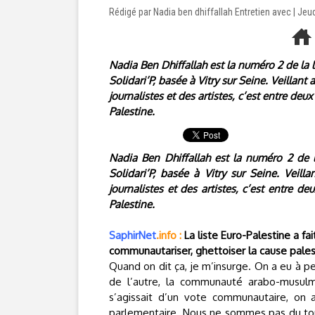
Rédigé par Nadia ben dhiffallah Entretien avec | J
Nadia Ben Dhiffallah est la numéro 2 de la li
Solidari’P, basée à Vitry sur Seine. Veillan
journalistes et des artistes, c’est entre deux
Palestine.
Nadia Ben Dhiffallah est la numéro 2 de la
Solidari’P, basée à Vitry sur Seine. Veil
journalistes et des artistes, c’est entre de
Palestine.
SaphirNet
.
info
:
La liste Euro-Palestine a fa
communautariser, ghettoiser la cause pale
Quand on dit ça, je m’insurge. On a eu à p
de l’autre, la communauté arabo-musulm
s’agissait d’un vote communautaire, on 
parlementaire. Nous ne sommes pas du tout