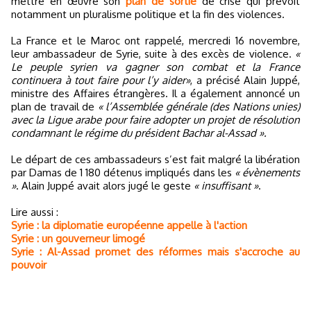
mettre en œuvre son
plan de sortie
de crise qui prévoit
notamment un pluralisme politique et la fin des violences.
La France et le Maroc ont rappelé, mercredi 16 novembre,
leur ambassadeur de Syrie, suite à des excès de violence.
«
Le peuple syrien va gagner son combat et la France
continuera à tout faire pour l’y aider»
, a précisé Alain Juppé,
ministre des Affaires étrangères. Il a également annoncé un
plan de travail de
« l’Assemblée générale (des Nations unies)
avec la Ligue arabe pour faire adopter un projet de résolution
condamnant le régime du président Bachar al-Assad ».
Le départ de ces ambassadeurs s’est fait malgré la libération
par Damas de 1 180 détenus impliqués dans les
« évènements
»
. Alain Juppé avait alors jugé le geste
« insuffisant »
.
Lire aussi :
Syrie : la diplomatie européenne appelle à l'action
Syrie : un gouverneur limogé
Syrie : Al-Assad promet des réformes mais s'accroche au
pouvoir