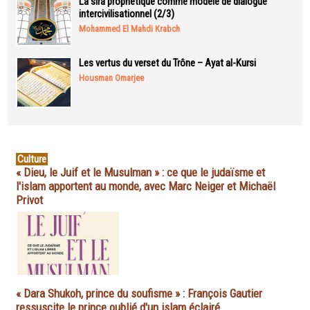
La sira prophétique comme modèle de dialogue
intercivilisationnel (2/3)
Mohammed El Mahdi Krabch
Les vertus du verset du Trône – Ayat al-Kursi
Housman Omarjee
Culture
« Dieu, le Juif et le Musulman » : ce que le judaïsme et
l'islam apportent au monde, avec Marc Neiger et Michaël
Privot
« Dara Shukoh, prince du soufisme » : François Gautier
ressuscite le prince oublié d'un islam éclairé