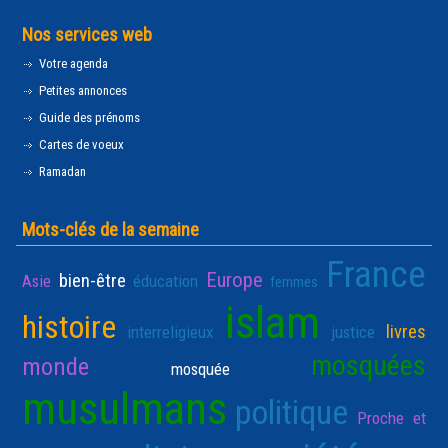
Nos services web
Votre agenda
Petites annonces
Guide des prénoms
Cartes de voeux
Ramadan
Mots-clés de la semaine
France
Europe
bien-être
Asie
éducation
femmes
islam
histoire
livres
interreligieux
justice
mosquées
monde
mosquée
musulmans
politique
Proche et