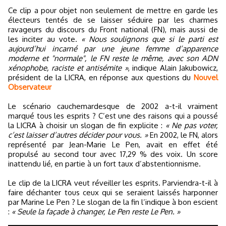
Ce clip a pour objet non seulement de mettre en garde les
électeurs tentés de se laisser séduire par les charmes
ravageurs du discours du Front national (FN), mais aussi de
les inciter au vote.
« Nous soulignons que si le parti est
aujourd’hui incarné par une jeune femme d’apparence
moderne et "normale", le FN reste le même, avec son ADN
xénophobe, raciste et antisémite »
, indique Alain Jakubowicz,
président de la LICRA, en réponse aux questions du
Nouvel
Observateur
Le scénario cauchemardesque de 2002 a-t-il vraiment
marqué tous les esprits ? C’est une des raisons qui a poussé
la LICRA à choisir un slogan de fin explicite :
« Ne pas voter,
c’est laisser d’autres décider pour vous. »
En 2002, le FN, alors
représenté par Jean-Marie Le Pen, avait en effet été
propulsé au second tour avec 17,29 % des voix. Un score
inattendu lié, en partie à un fort taux d’abstentionnisme.
Le clip de la LICRA veut réveiller les esprits. Parviendra-t-il à
faire déchanter tous ceux qui se seraient laissés harponner
par Marine Le Pen ? Le slogan de la fin l’indique à bon escient
:
« Seule la façade à changer, Le Pen reste Le Pen. »