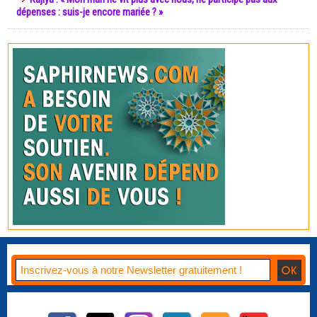
dépenses : suis-je encore mariée ? »