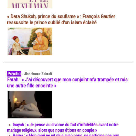
« Dara Shukoh, prince du soufisme » : François Gautier
ressuscite le prince oublié d'un islam éclairé
Psycho
-
Abdelnour Zahrali
Farah : « J’ai découvert que mon conjoint m’a trompée et mis
une autre fille enceinte »
Inayah : « Je pense au divorce du fait d’infidélités avant notre
mariage religieux, alors que nous étions en couple »
Rajiya : « Mon mari ne vit plus avec nous, ne participe pas aux