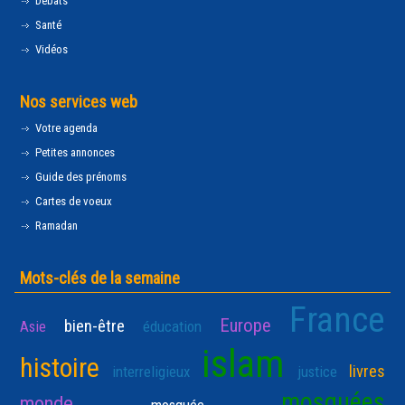
Débats
Santé
Vidéos
Nos services web
Votre agenda
Petites annonces
Guide des prénoms
Cartes de voeux
Ramadan
Mots-clés de la semaine
France
Europe
bien-être
Asie
éducation
islam
histoire
livres
interreligieux
justice
mosquées
monde