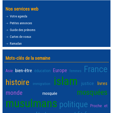
Nos services web
Votre agenda
Petites annonces
Guide des prénoms
Cartes de voeux
Ramadan
Mots-clés de la semaine
France
Europe
bien-être
Asie
éducation
femmes
islam
histoire
justice
livres
immigration
mosquées
monde
mosquée
musulmans
politique
Proche et