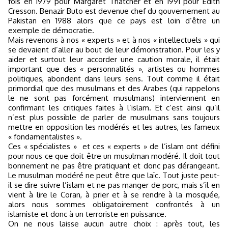
fois en 1979 pour Margaret Thatcher et en 1991 pour Edith
Cresson. Benazir Buto est devenue chef du gouvernement au
Pakistan en 1988 alors que ce pays est loin d’être un
exemple de démocratie.
Mais revenons à nos « experts » et à nos « intellectuels » qui
se devaient d’aller au bout de leur démonstration. Pour les y
aider et surtout leur accorder une caution morale, il était
important que des « personnalités », artistes ou hommes
politiques, abondent dans leurs sens. Tout comme il était
primordial que des musulmans et des Arabes (qui rappelons
le ne sont pas forcément musulmans) interviennent en
confirmant les critiques faites à l’islam. Et c’est ainsi qu’il
n’est plus possible de parler de musulmans sans toujours
mettre en opposition les modérés et les autres, les fameux
« fondamentalistes ».
Ces « spécialistes »
et ces « experts » de l’islam ont défini
pour nous ce que doit être un musulman modéré. Il doit tout
bonnement ne pas être pratiquant et donc pas dérangeant.
Le musulman modéré ne peut être que laïc. Tout juste peut-
il se dire suivre l’islam et ne pas manger de porc, mais s’il en
vient à lire le Coran, à prier et à se rendre à la mosquée,
alors nous sommes obligatoirement confrontés à un
islamiste et donc à un terroriste en puissance.
On ne nous laisse aucun autre choix : après tout, les