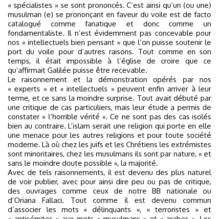
« spécialistes » se sont prononcés. C’est ainsi qu’un (ou une)
musulman (e) se prononçant en faveur du voile est de facto
catalogué comme fanatique et donc comme un
fondamentaliste. Il n’est évidemment pas concevable pour
nos « intellectuels bien pensant » que l’on puisse soutenir le
port du voile pour d’autres raisons. Tout comme en son
temps, il était impossible à l’église de croire que ce
qu’affirmait Galilée puisse être recevable.
Le raisonnement et la démonstration opérés par nos
« experts » et « intellectuels » peuvent enfin arriver à leur
terme, et ce sans la moindre surprise. Tout avait débuté par
une critique de cas particuliers, mais leur étude a permis de
constater « l’horrible vérité ». Ce ne sont pas des cas isolés
bien au contraire. L’islam serait une religion qui porte en elle
une menace pour les autres religions et pour toute société
moderne. Là où chez les juifs et les Chrétiens les extrémistes
sont minoritaires, chez les musulmans ils sont par nature, « et
sans le moindre doute possible », la majorité.
Avec de tels raisonnements, il est devenu des plus naturel
de voir publier, avec pour ainsi dire peu ou pas de critique,
des ouvrages comme ceux de notre BB nationale ou
d’Oriana Fallaci. Tout comme il est devenu commun
d’associer les mots « délinquants », « terroristes » et
« antisémites » aux mots « musulmans » et « arabes ». Les