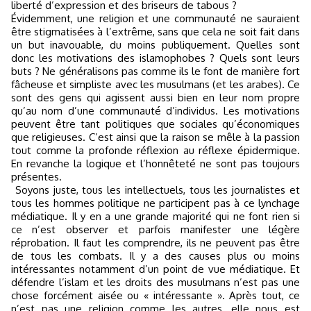
liberté d’expression et des briseurs de tabous ?
Évidemment, une religion et une communauté ne sauraient
être stigmatisées à l’extrême, sans que cela ne soit fait dans
un but inavouable, du moins publiquement. Quelles sont
donc les motivations des islamophobes ? Quels sont leurs
buts ? Ne généralisons pas comme ils le font de manière fort
fâcheuse et simpliste avec les musulmans (et les arabes). Ce
sont des gens qui agissent aussi bien en leur nom propre
qu’au nom d’une communauté d’individus. Les motivations
peuvent être tant politiques que sociales qu’économiques
que religieuses. C’est ainsi que la raison se mêle à la passion
tout comme la profonde réflexion au réflexe épidermique.
En revanche la logique et l’honnêteté ne sont pas toujours
présentes.
Soyons juste, tous les intellectuels, tous les journalistes et
tous les hommes politique ne participent pas à ce lynchage
médiatique. Il y en a une grande majorité qui ne font rien si
ce n’est observer et parfois manifester une légère
réprobation. Il faut les comprendre, ils ne peuvent pas être
de tous les combats. Il y a des causes plus ou moins
intéressantes notamment d’un point de vue médiatique. Et
défendre l’islam et les droits des musulmans n’est pas une
chose forcément aisée ou « intéressante ». Après tout, ce
n’est pas une religion comme les autres, elle nous est