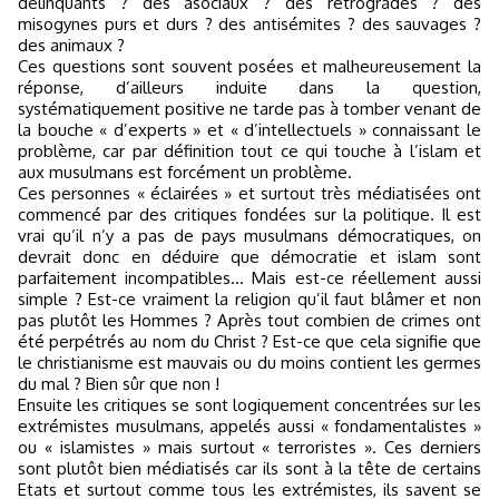
délinquants ? des asociaux ? des rétrogrades ? des
misogynes purs et durs ? des antisémites ? des sauvages ?
des animaux ?
Ces questions sont souvent posées et malheureusement la
réponse, d’ailleurs induite dans la question,
systématiquement positive ne tarde pas à tomber venant de
la bouche « d’experts » et « d’intellectuels » connaissant le
problème, car par définition tout ce qui touche à l’islam et
aux musulmans est forcément un problème.
Ces personnes « éclairées » et surtout très médiatisées ont
commencé par des critiques fondées sur la politique. Il est
vrai qu’il n’y a pas de pays musulmans démocratiques, on
devrait donc en déduire que démocratie et islam sont
parfaitement incompatibles... Mais est-ce réellement aussi
simple ? Est-ce vraiment la religion qu’il faut blâmer et non
pas plutôt les Hommes ? Après tout combien de crimes ont
été perpétrés au nom du Christ ? Est-ce que cela signifie que
le christianisme est mauvais ou du moins contient les germes
du mal ? Bien sûr que non !
Ensuite les critiques se sont logiquement concentrées sur les
extrémistes musulmans, appelés aussi « fondamentalistes »
ou « islamistes » mais surtout « terroristes ». Ces derniers
sont plutôt bien médiatisés car ils sont à la tête de certains
Etats et surtout comme tous les extrémistes, ils savent se