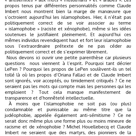
propos tenus par différentes personnalités comme Claude
Imbert nous montrent bien la marge de manœuvre que
s’octroient aujourd’hui les islamophobes. Hier, il n’était pas
politiquement correct de se voir associer au terme
« islamophobe » (raciste et xénophobe), même si les idées
soutenues le justifiaient pleinement. Et aujourd’hui ces
mêmes individus revendiquent haut et fort leur islamophobie
sous l’extraordinaire prétexte de ne pas céder au
politiquement correct et de s’exprimer librement.
Nous devons ici ouvrir une petite parenthèse car plusieurs
questions
nous viennent à l’esprit. Pourquoi tant décrier
LePen ? Pourquoi les propos de LePen soulèvent-ils un tel
tollé là où les propos d’Oriana Fallaci et de Claude Imbert
sont ignorés, voir acceptés, ou timidement critiqués ? Ce ne
seraient pas les mots qui compte mais les personnes qui les
emploient ? Tout cela manque manifestement de
transparence et d’honnêteté intellectuelle.
À moins que l’islamophobie ne soit pas (ou plus)
condamnable et punissable au même titre que la
judéophobie, appelée également anti-sémitisme ? Ce ne
serait donc même plus une forme plus ou moins mineure de
racisme et de xénophobie ? Michel Houellebecq et Claude
Imbert ne seraient que des martyrs, des pionniers de la