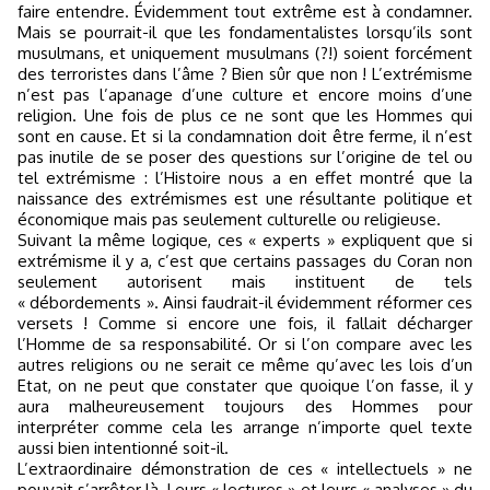
faire entendre. Évidemment tout extrême est à condamner.
Mais se pourrait-il que les fondamentalistes lorsqu’ils sont
musulmans, et uniquement musulmans (?!) soient forcément
des terroristes dans l’âme ? Bien sûr que non ! L’extrémisme
n’est pas l’apanage d’une culture et encore moins d’une
religion. Une fois de plus ce ne sont que les Hommes qui
sont en cause. Et si la condamnation doit être ferme, il n’est
pas inutile de se poser des questions sur l’origine de tel ou
tel extrémisme : l’Histoire nous a en effet montré que la
naissance des extrémismes est une résultante politique et
économique mais pas seulement culturelle ou religieuse.
Suivant la même logique, ces « experts » expliquent que si
extrémisme il y a, c’est que certains passages du Coran non
seulement autorisent mais instituent de tels
« débordements ». Ainsi faudrait-il évidemment réformer ces
versets ! Comme si encore une fois, il fallait décharger
l’Homme de sa responsabilité. Or si l’on compare avec les
autres religions ou ne serait ce même qu’avec les lois d’un
Etat, on ne peut que constater que quoique l’on fasse, il y
aura malheureusement toujours des Hommes pour
interpréter comme cela les arrange n’importe quel texte
aussi bien intentionné soit-il.
L’extraordinaire démonstration de ces « intellectuels » ne
pouvait s’arrêter là. Leurs « lectures » et leurs « analyses » du